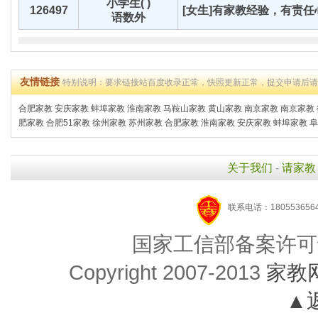
小学生( )
126497
[女生]有家教经验，有责任心
语数外
友情链接
特别说明：要求链接站百度收录正常，快照更新正常，提交申请后
合肥家教
安庆家教
蚌埠家教
淮南家教
马鞍山家教
黄山家教
南京家教
南京家教
肥家教
合肥51家教
徐州家教
苏州家教
合肥家教
淮南家教
安庆家教
蚌埠家教
阜
关于我们
-
请家教
联系电话：1805536564
国家工信部备案许可
Copyright 2007-2013
家教
▲