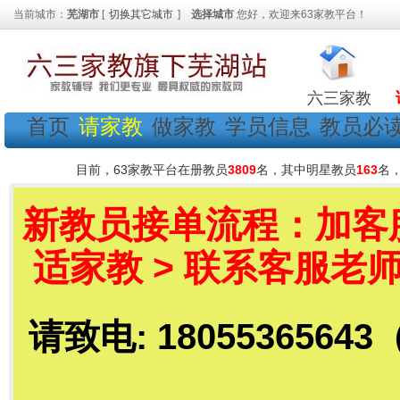
当前城市：
芜湖市
[
切换其它城市
]
选择城市
您好，欢迎来63家教平台！
六三家教
首页
请家教
做家教
学员信息
教员必
目前，63家教平台在册教员
3809
名，其中明星教员
163
名
新教员接单流程：加客服老
适家教 > 联系客服老师
请致电: 18055365