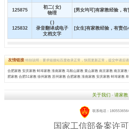
初二( 女)
125875
[男女均可]有家教经验，有责
物理
( )
125832
录音翻译成电子
[女生]有家教经验，有责任心
文档文字
友情链接
特别说明：要求链接站百度收录正常，快照更新正常，提交申请后
合肥家教
安庆家教
蚌埠家教
淮南家教
马鞍山家教
黄山家教
南京家教
南京家教
肥家教
合肥51家教
徐州家教
苏州家教
合肥家教
淮南家教
安庆家教
蚌埠家教
阜
关于我们
-
请家教
联系电话：1805536564
国家工信部备案许可