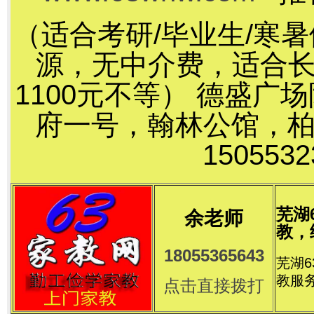
（适合考研/毕业生/寒
源，无中介费，适合长
1100元不等） 德盛
府一号，翰林公馆，
15055
芜湖
余老师
教，
18055365643
芜湖
教服
点击直接拨打