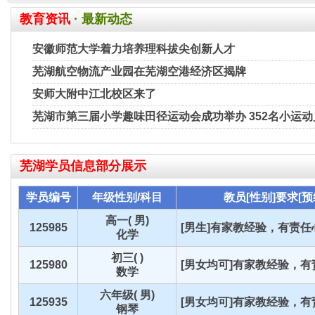
教育资讯
· 最新动态
安徽师范大学着力培养理科拔尖创新人才
芜湖航空物流产业园在芜湖空港经济区揭牌
安师大附中江北校区来了
芜湖市第三届小学趣味田径运动会成功举办 352名小运
芜湖
学员信息部分展示
学员编号
年级性别/科目
教员[性别]要求[预
高一( 男)
125985
[男生]有家教经验，有责任心
化学
初三( )
125980
[男女均可]有家教经验，有责
数学
六年级( 男)
125935
[男女均可]有家教经验，有责
钢琴