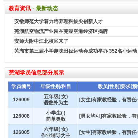
教育资讯
· 最新动态
安徽师范大学着力培养理科拔尖创新人才
芜湖航空物流产业园在芜湖空港经济区揭牌
安师大附中江北校区来了
芜湖市第三届小学趣味田径运动会成功举办 352名小运
芜湖
学员信息部分展示
学员编号
年级性别/科目
教员[性别]要求[预
五年级( 女)
126009
[女生]有家教经验，有责任心
语数外为主
小学生( )
126008
[男女均可]有家教经验，有责
简单奥数
六年级( 女)
126005
[女生]有家教经验，有责任心
作业辅导为主