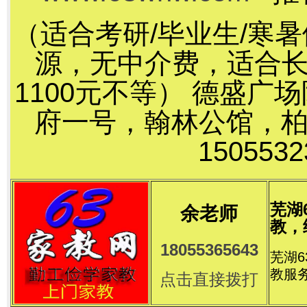
（适合考研/毕业生/寒
源，无中介费，适合长
1100元不等） 德盛
府一号，翰林公馆，
15055
芜湖
余老师
教，
18055365643
芜湖
教服
点击直接拨打