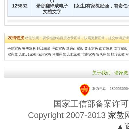
( )
125832
录音翻译成电子
[女生]有家教经验，有责任心
文档文字
友情链接
特别说明：要求链接站百度收录正常，快照更新正常，提交申请后
合肥家教
安庆家教
蚌埠家教
淮南家教
马鞍山家教
黄山家教
南京家教
南京家教
肥家教
合肥51家教
徐州家教
苏州家教
合肥家教
淮南家教
安庆家教
蚌埠家教
阜
关于我们
-
请家教
联系电话：1805536564
国家工信部备案许可
Copyright 2007-2013
家教
▲