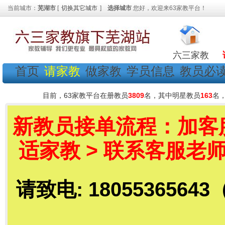
当前城市：
芜湖市
[
切换其它城市
]
选择城市
您好，欢迎来63家教平台！
六三家教
首页
请家教
做家教
学员信息
教员必
目前，63家教平台在册教员
3809
名，其中明星教员
163
名
新教员接单流程：加客服老
适家教 > 联系客服老师
请致电: 18055365