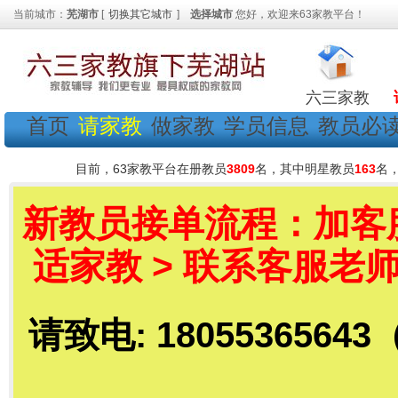
当前城市：
芜湖市
[
切换其它城市
]
选择城市
您好，欢迎来63家教平台！
六三家教
首页
请家教
做家教
学员信息
教员必
目前，63家教平台在册教员
3809
名，其中明星教员
163
名
新教员接单流程：加客服老
适家教 > 联系客服老师
请致电: 18055365