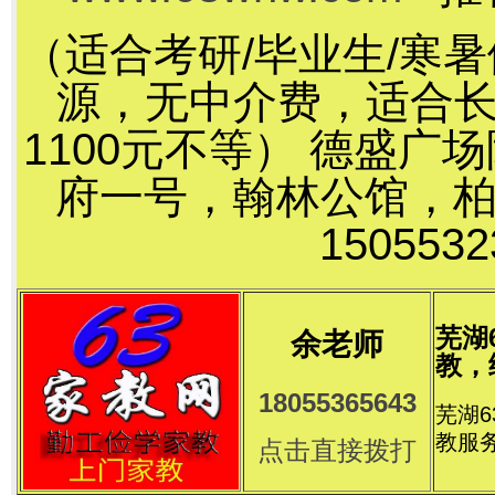
（适合考研/毕业生/寒
源，无中介费，适合长
1100元不等） 德盛
府一号，翰林公馆，
15055
芜湖
余老师
教，
18055365643
芜湖
教服
点击直接拨打