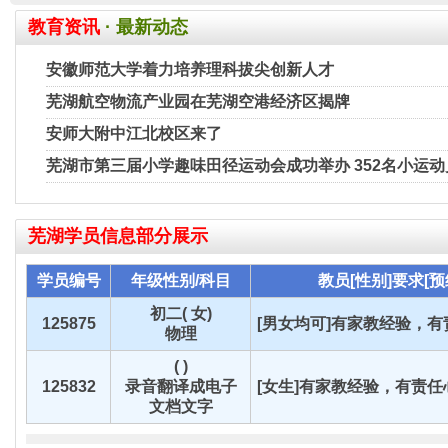
教育资讯
· 最新动态
安徽师范大学着力培养理科拔尖创新人才
芜湖航空物流产业园在芜湖空港经济区揭牌
安师大附中江北校区来了
芜湖市第三届小学趣味田径运动会成功举办 352名小运
芜湖
学员信息部分展示
学员编号
年级性别/科目
教员[性别]要求[预
初二( 女)
125875
[男女均可]有家教经验，有责
物理
( )
125832
录音翻译成电子
[女生]有家教经验，有责任心
文档文字