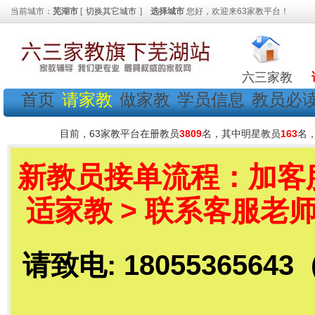
当前城市：
芜湖市
[
切换其它城市
]
选择城市
您好，欢迎来63家教平台！
六三家教
首页
请家教
做家教
学员信息
教员必
目前，63家教平台在册教员
3809
名，其中明星教员
163
名
新教员接单流程：加客服老
适家教 > 联系客服老师
请致电: 18055365