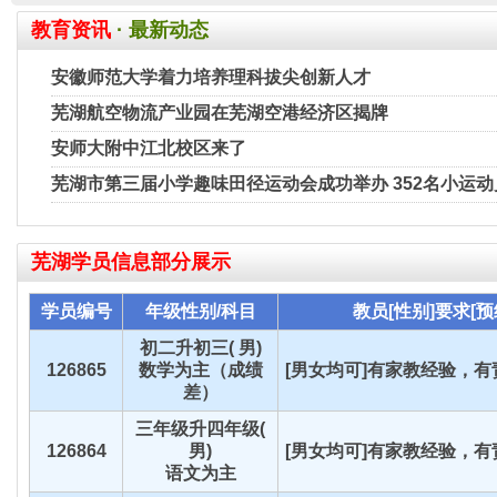
教育资讯
· 最新动态
安徽师范大学着力培养理科拔尖创新人才
芜湖航空物流产业园在芜湖空港经济区揭牌
安师大附中江北校区来了
芜湖市第三届小学趣味田径运动会成功举办 352名小运
芜湖
学员信息部分展示
学员编号
年级性别/科目
教员[性别]要求[预
初二升初三( 男)
126865
数学为主（成绩
[男女均可]有家教经验，有责
差）
三年级升四年级(
126864
男)
[男女均可]有家教经验，有责
语文为主