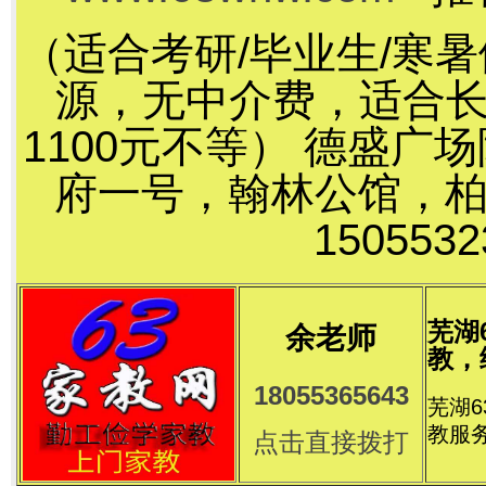
（适合考研/毕业生/寒
源，无中介费，适合长
1100元不等） 德盛
府一号，翰林公馆，
15055
芜湖
余老师
教，
18055365643
芜湖
教服
点击直接拨打