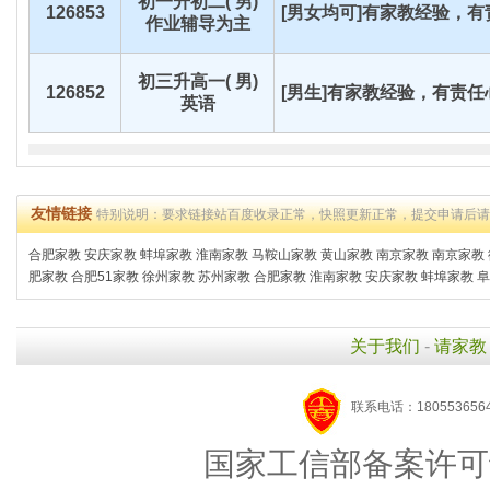
初一升初二( 男)
126853
[男女均可]有家教经验，有责
作业辅导为主
初三升高一( 男)
126852
[男生]有家教经验，有责任心
英语
友情链接
特别说明：要求链接站百度收录正常，快照更新正常，提交申请后
合肥家教
安庆家教
蚌埠家教
淮南家教
马鞍山家教
黄山家教
南京家教
南京家教
肥家教
合肥51家教
徐州家教
苏州家教
合肥家教
淮南家教
安庆家教
蚌埠家教
阜
关于我们
-
请家教
联系电话：1805536564
国家工信部备案许可