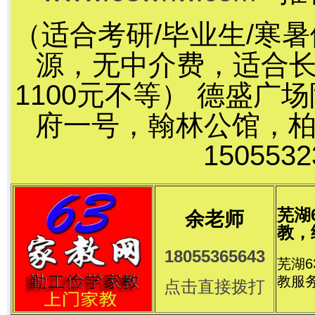
（适合考研/毕业生/寒
源，无中介费，适合长
1100元不等） 德盛
府一号，翰林公馆，
15055
芜湖
余老师
教，
18055365643
芜湖
教服
点击直接拨打