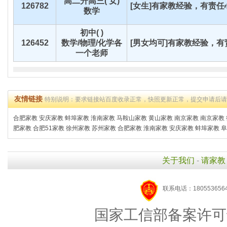
高二升高三( 女)
126782
[女生]有家教经验，有责任心
数学
初中( )
126452
数学/物理/化学各
[男女均可]有家教经验，有责
一个老师
友情链接
特别说明：要求链接站百度收录正常，快照更新正常，提交申请后
合肥家教
安庆家教
蚌埠家教
淮南家教
马鞍山家教
黄山家教
南京家教
南京家教
肥家教
合肥51家教
徐州家教
苏州家教
合肥家教
淮南家教
安庆家教
蚌埠家教
阜
关于我们
-
请家教
联系电话：1805536564
国家工信部备案许可