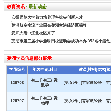
教育资讯
· 最新动态
安徽师范大学着力培养理科拔尖创新人才
芜湖航空物流产业园在芜湖空港经济区揭牌
安师大附中江北校区来了
芜湖市第三届小学趣味田径运动会成功举办 352名小运
芜湖
学员信息部分展示
学员编号
年级性别/科目
教员[性别]要求[预
初二升初三( 男)
126798
[男女均可]有家教经验，有责
数学
初二升初三( 男)
126797
[男女均可]有家教经验，有责
物理