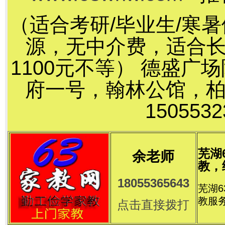
（适合考研/毕业生/寒
源，无中介费，适合长
1100元不等） 德盛
府一号，翰林公馆，
15055
芜湖
余老师
教，
18055365643
芜湖
教服
点击直接拨打