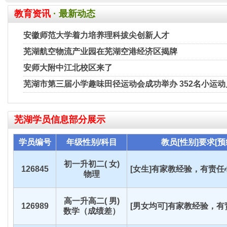
教育资讯
· 最新动态
安徽师范大学着力培养理科拔尖创新人才
芜湖航空物流产业园在芜湖空港经济区揭牌
安师大附中江北校区来了
芜湖市第三届小学趣味田径运动会成功举办 352名小运
芜湖
学员信息部分展示
学员编号
年级性别/科目
教员[性别]要求[预
初一升初二( 女)
126845
[女生]有家教经验，有责任心
物理
高一升高二( 男)
126989
[男女均可]有家教经验，有责
数学（成绩差）