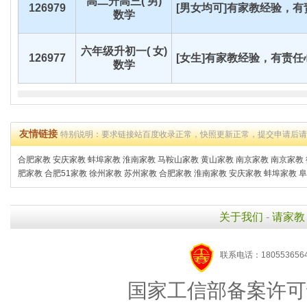
高二升高三( 男)
126979
[男女均可]有家教经验，有责
数学
六年级升初一( 女)
126977
[女生]有家教经验，有责任心
数学
友情链接
特别说明：要求链接站百度收录正常，快照更新正常，提交申请后
合肥家教
安庆家教
蚌埠家教
淮南家教
马鞍山家教
黄山家教
南京家教
南京家教
肥家教
合肥51家教
徐州家教
苏州家教
合肥家教
淮南家教
安庆家教
蚌埠家教
阜
关于我们
-
请家教
联系电话：1805536564
国家工信部备案许可