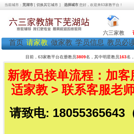
当前城市：
芜湖市
[
切换其它城市
]
选择城市
您好，欢迎来63家教平台！
六三家教
首页
请家教
做家教
学员信息
教员必
目前，63家教平台在册教员
3809
名，其中明星教员
163
名
新教员接单流程：加客服老
适家教 > 联系客服老师
请致电: 18055365