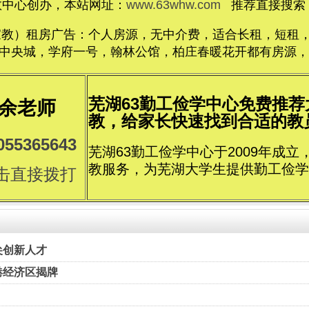
教中心创办，本站网址：
www.63whw.com
推荐直接搜索：
家教）租房广告：个人房源，无中介费，适合长租，短租，价格
央城，学府一号，翰林公馆，柏庄春暖花开都有房源，电话1
芜湖63勤工俭学中心免费推
余老师
教，给家长快速找到合适的教员..
055365643
芜湖63勤工俭学中心于2009年成
教服务，为芜湖大学生提供勤工俭学
击直接拨打
尖创新人才
港经济区揭牌