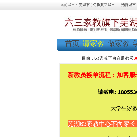
当前城市：
芜湖市
[
切换其它城市
]
选择城市
首页
请家教
做家教
目前，63家教平台在册教员
3
新教员接单流程：加客服老师
请致电: 1805
大学生家教
芜湖63家教中心不向家