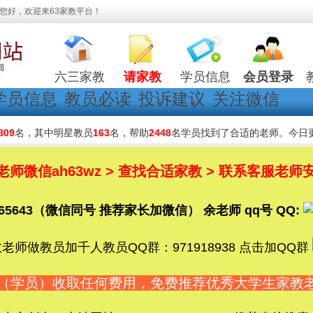
您好，欢迎来63家教平台！
六三家教
请家教
学员信息
会员登录
学员信息
教员必读
投诉建议
关注微信
809
名，其中明星教员
163
名，帮助
2448
名学员找到了合适的老师。今日
微信ah63wz > 查找合适家教 > 联系客服老师安
5365643（微信同号 推荐家长加微信） 余老师 qq号 QQ:
老师做教员加千人教员QQ群：971918938 点击加QQ群
长（学员）收取任何费用，免费推荐优秀大学生家教