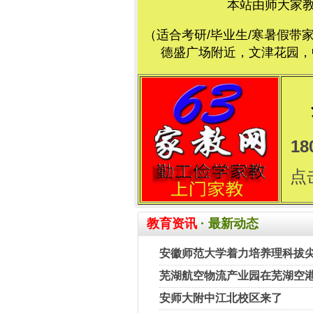
本站由师大家
（适合考研/毕业生/寒暑假带
德盛广场附近，文津花园，中
18
点
教育资讯
· 最新动态
安徽师范大学着力培养理科拔
芜湖航空物流产业园在芜湖空
安师大附中江北校区来了