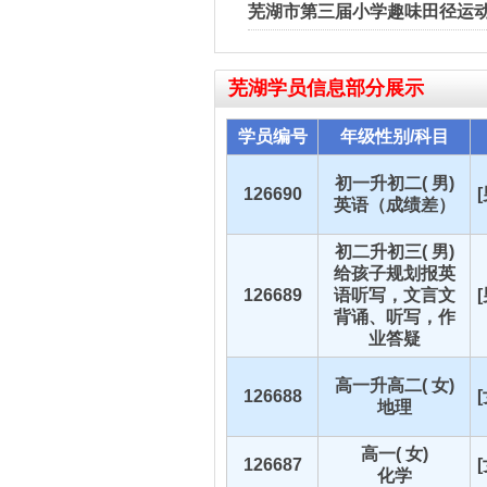
芜湖市第三届小学趣味田径运动
芜湖
学员信息部分展示
学员编号
年级性别/科目
初一升初二( 男)
126690
英语（成绩差）
初二升初三( 男)
给孩子规划报英
126689
语听写，文言文
背诵、听写，作
业答疑
高一升高二( 女)
126688
地理
高一( 女)
126687
化学