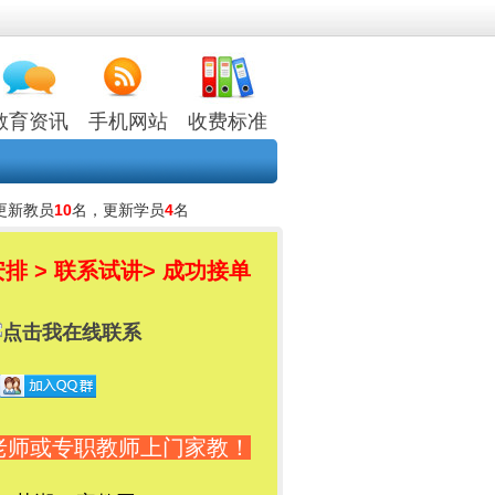
教育资讯
手机网站
收费标准
更新教员
10
名，更新学员
4
名
排 > 联系试讲
> 成功接单
老师或专职教师上门家教！