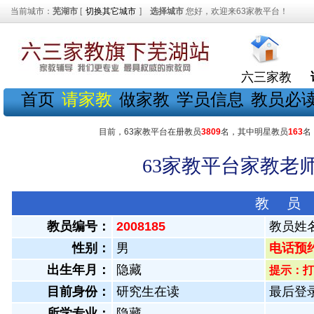
当前城市：
芜湖市
[
切换其它城市
]
选择城市
您好，欢迎来63家教平台！
六三家教
首页
请家教
做家教
学员信息
教员必
目前，63家教平台在册教员
3809
名，其中明星教员
163
名
63家教平台家教老师
教 员
教员编号：
2008185
教员姓
性别：
男
电话预约教
出生年月：
隐藏
提示：打
目前身份：
研究生在读
最后登录：
所学专业：
隐藏