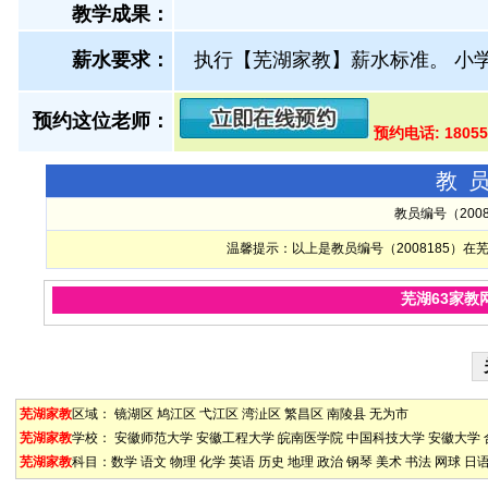
教学成果：
薪水要求：
执行【芜湖家教】薪水标准。 小学
预约这位老师：
预约电话: 1805
教
教员编号（200
温馨提示：以上是教员编号（2008185）
芜湖63家教
芜湖家教
区域：
镜湖区
鸠江区
弋江区
湾沚区
繁昌区
南陵县
无为市
芜湖家教
学校：
安徽师范大学
安徽工程大学
皖南医学院
中国科技大学
安徽大学
芜湖家教
科目：
数学
语文
物理
化学
英语
历史
地理
政治
钢琴
美术
书法
网球
日