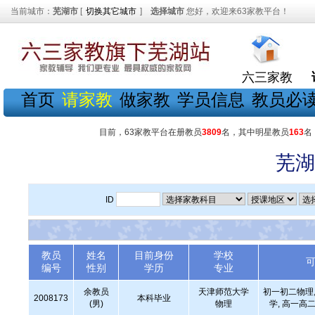
当前城市：
芜湖市
[
切换其它城市
]
选择城市
您好，欢迎来63家教平台！
六三家教
首页
请家教
做家教
学员信息
教员必
目前，63家教平台在册教员
3809
名，其中明星教员
163
名
芜湖
ID
教员
姓名
目前身份
学校
编号
性别
学历
专业
余教员
天津师范大学
初一初二物理,
2008173
本科毕业
(男)
物理
学, 高一高二