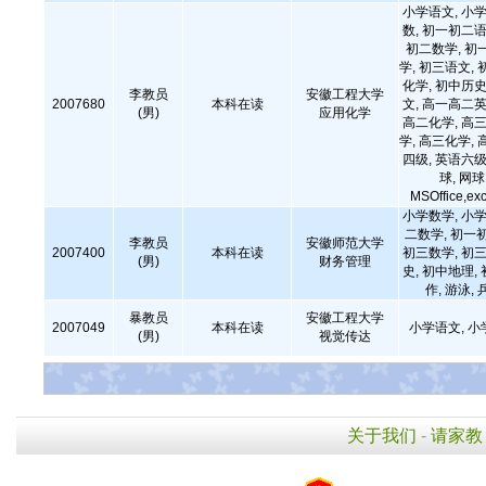
小学语文, 小学
数, 初一初二语
初二数学, 初
学, 初三语文, 
化学, 初中历史
李教员
安徽工程大学
2007680
本科在读
文, 高一高二英
(男)
应用化学
高二化学, 高三
学, 高三化学, 
四级, 英语六级
球, 网球
MSOffice,
小学数学, 小学
二数学, 初一
李教员
安徽师范大学
2007400
本科在读
初三数学, 初三
(男)
财务管理
史, 初中地理,
作, 游泳,
暴教员
安徽工程大学
2007049
本科在读
小学语文, 小
(男)
视觉传达
关于我们
-
请家教