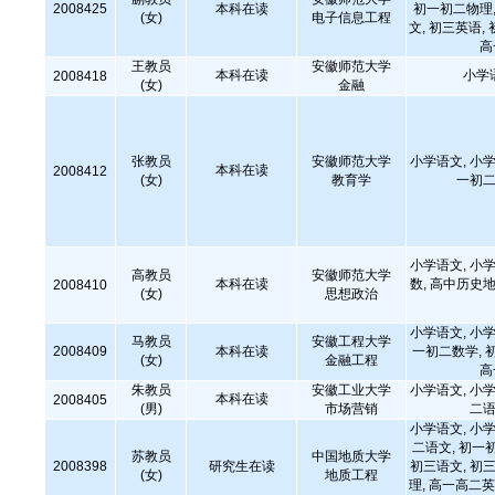
2008425
本科在读
初一初二物理,
(女)
电子信息工程
文, 初三英语,
高
王教员
安徽师范大学
本科在读
小学
2008418
(女)
金融
张教员
安徽师范大学
小学语文, 小学
本科在读
2008412
(女)
教育学
一初二
小学语文, 小学
高教员
安徽师范大学
本科在读
数, 高中历史地
2008410
(女)
思想政治
小学语文, 小学
马教员
安徽工程大学
2008409
本科在读
一初二数学, 
(女)
金融工程
高
朱教员
安徽工业大学
小学语文, 小学
本科在读
2008405
(男)
市场营销
二语
小学语文, 小学
二语文, 初一
苏教员
中国地质大学
2008398
研究生在读
初三语文, 初三
(女)
地质工程
理, 高一高二英