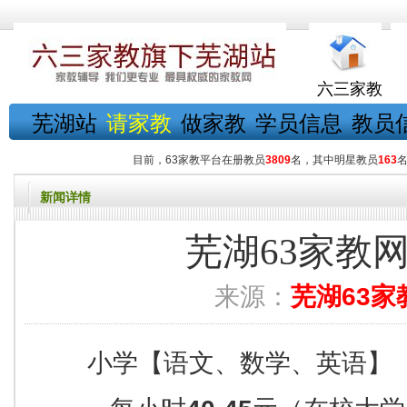
六三家教
芜湖站
请家教
做家教
学员信息
教员
目前，63家教平台在册教员
3809
名，其中明星教员
163
新闻详情
芜湖63家教
来源：
芜湖63家
小学【语文、数学、英语】