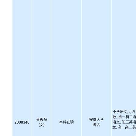
小学语文, 小学
数, 初一初二语
吴教员
安徽大学
本科在读
语文, 初三英语
2008346
(女)
考古
文, 高一高二英