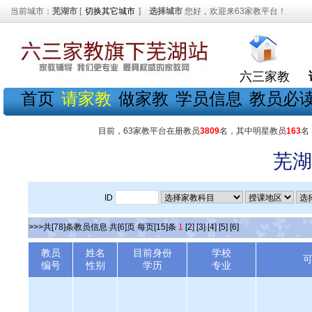
当前城市：
芜湖市
[
切换其它城市
]
选择城市
您好，欢迎来63家教平台！
六三家教
首页
请家教
做家教
学员信息
教员必
目前，63家教平台在册教员
3809
名，其中明星教员
163
名
芜湖
ID
>>>共[78]条教员信息 共[6]页 每页[15]条
1
[2]
[3]
[4]
[5]
[6]
教员
姓名
目前身份
学校
编号
性别
学历
专业