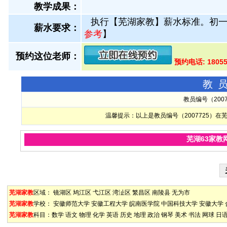
教学成果：
执行【芜湖家教】薪水标准。初一初
薪水要求：
参考
】
预约这位老师：
预约电话: 1805
教
教员编号（200
温馨提示：以上是教员编号（2007725）
芜湖63家教
芜湖家教
区域：
镜湖区
鸠江区
弋江区
湾沚区
繁昌区
南陵县
无为市
芜湖家教
学校：
安徽师范大学
安徽工程大学
皖南医学院
中国科技大学
安徽大学
芜湖家教
科目：
数学
语文
物理
化学
英语
历史
地理
政治
钢琴
美术
书法
网球
日