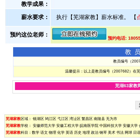
教学成果：
薪水要求：
执行【芜湖家教】薪水标准。
【
预约这位老师：
预约电话: 1805
教
教员编号（200
温馨提示：以上是教员编号（2007682）
芜湖63家教
芜湖家教
区域：
镜湖区
鸠江区
弋江区
湾沚区
繁昌区
南陵县
无为市
芜湖家教
学校：
安徽师范大学
安徽工程大学
皖南医学院
中国科技大学
安徽大学
芜湖家教
科目：
数学
语文
物理
化学
英语
历史
地理
政治
钢琴
美术
书法
网球
日