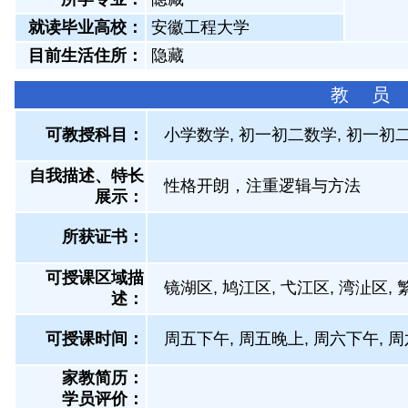
就读毕业高校：
安徽工程大学
目前生活住所：
隐藏
教 员
可教授科目：
小学数学, 初一初二数学, 初一初二
自我描述、特长
性格开朗，注重逻辑与方法
展示
：
所获证书
：
可授课区域描
镜湖区, 鸠江区, 弋江区, 湾沚区,
述：
可授课时间：
周五下午, 周五晚上, 周六下午, 
家教简历：
学员评价：