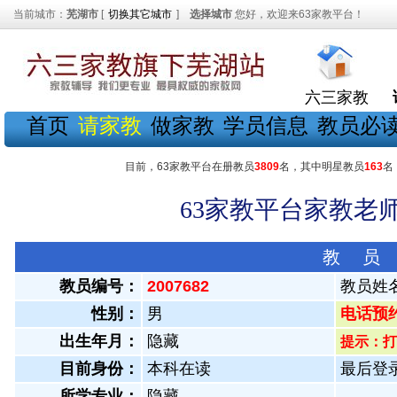
当前城市：
芜湖市
[
切换其它城市
]
选择城市
您好，欢迎来63家教平台！
六三家教
首页
请家教
做家教
学员信息
教员必
目前，63家教平台在册教员
3809
名，其中明星教员
163
名
63家教平台家教老师
教 员
教员编号：
2007682
教员姓
性别：
男
电话预约教
出生年月：
隐藏
提示：打
目前身份：
本科在读
最后登录：
所学专业：
隐藏