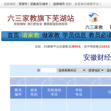
当前城市：
芜湖市
[
切换其它城市
]
选择城市
您好，欢迎来63家教平台！
六三家教
首页
请家教
做家教
学员信息
教员必
目前，63家教平台在册教员
3809
名，其中明星教员
163
名
安徽财经
ID
教员
姓名
目前身份
学校
编号
性别
学历
专业