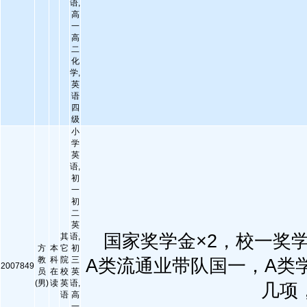
语,
高
一
高
二
化
学,
英
语
四
级
小
学
英
语,
初
一
初
二
英
国家奖学金×2，校一奖学
其
语,
方
本
它
初
教
科
院
三
A类流通业带队国一，A类学
2007849
员
在
校
英
(男)
读
英
语,
几项
语
高
一