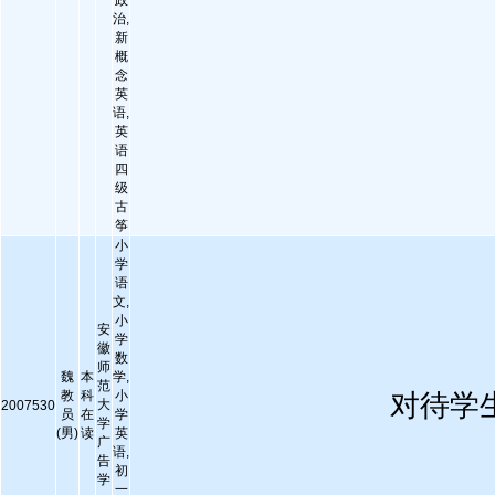
政
治,
新
概
念
英
语,
英
语
四
级
古
筝
小
学
语
文,
小
安
学
徽
数
师
魏
本
学,
范
教
科
小
对待学
大
2007530
员
在
学
学
(男)
读
英
广
语,
告
初
学
一