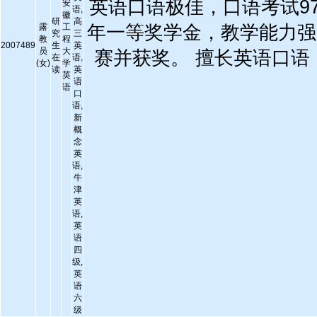
英语口语极佳，口语考试9
安
语,
徽
研
高
露
工
年一等奖学金，教学能力强
究
三
教
程
2007489
生
英
员
大
赛并获奖。 擅长英语口
在
语,
(女)
学
读
英
英
语
语
口
语,
新
概
念
英
语,
牛
津
英
语,
英
语
四
级,
英
语
六
级