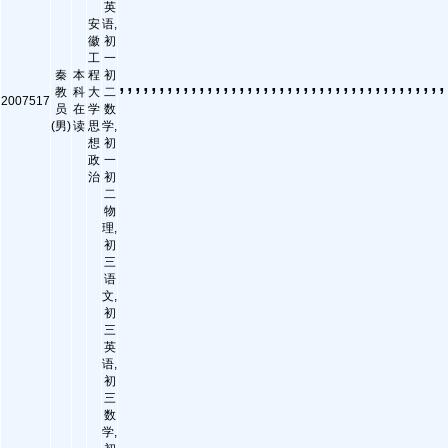
英
安
语,
徽
初
工
一
,,,,,,,,,,,,,,,,,,,,,,,,,,,,,,,,,,,,,,,,,
秦
本
程
初
教
科
大
二
2007517
员
在
学
数
(男)
读
思
学,
想
初
政
一
治
初
二
物
理,
初
三
语
文,
初
三
英
语,
初
三
数
学,