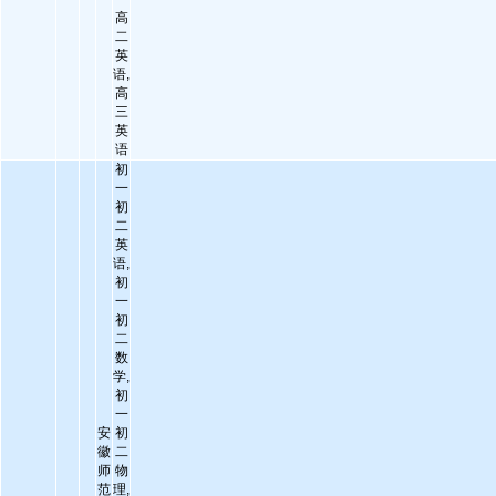
高
二
英
语,
高
三
英
语
初
一
初
二
英
语,
初
一
初
二
数
学,
初
一
安
初
徽
二
师
物
范
理,