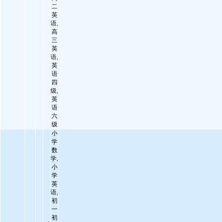
二
英
语,
高
三
英
语,
英
语
四
级,
英
语
六
级
小
学
数
学,
小
学
英
语,
初
一
初