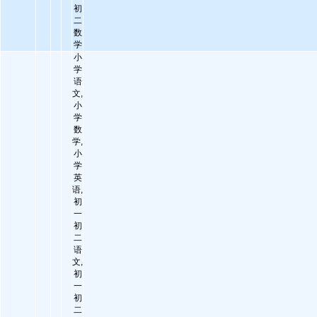
初
二
数
学
小
学
语
文,
小
学
数
学,
小
学
英
语,
初
一
初
二
语
文,
初
一
初
二