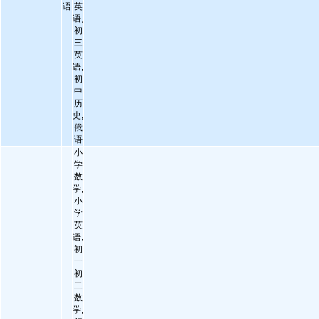
语
英
语,
初
三
英
语,
初
中
历
史,
俄
语
小
学
数
学,
小
学
英
语,
初
一
初
二
数
学,