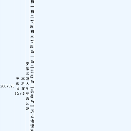
初
一
初
二
英
语,
初
三
英
语,
高
一
高
安
二
徽
英
师
语,
王
本
范
高
教
科
大
2007593
三
员
在
学
英
(女)
读
英
语,
语
高
师
中
范
历
史
地
理