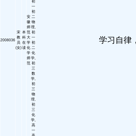
初
一
初
安
二
徽
物
师
理,
宋
本
范
初
教
科
大
一
学习自律
2008036
员
在
学
初
(女)
读
化
二
学
化
师
学,
范
初
三
数
学,
初
三
物
理,
初
三
化
学,
高
一
高