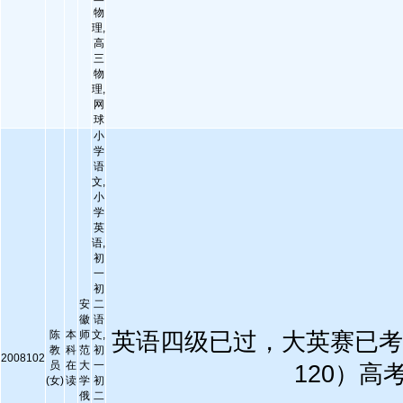
物
理,
高
三
物
理,
网
球
小
学
语
文,
小
学
英
语,
初
一
初
安
二
徽
语
陈
本
师
文,
英语四级已过，大英赛已考
教
科
范
初
2008102
员
在
大
一
120）高
(女)
读
学
初
俄
二