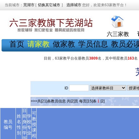
当前城市：
芜湖市
[
切换其它城市
]
选择城市
您好，欢迎来63家教平台！
六三家教
首页
请家教
做家教
学员信息
教员必
目前，63家教平台在册教员
3809
名，其中明星教员
163
名
ID
>>>共[21]条教员信息 共[2]页 每页[15]条
1
[2]
目
可
姓
前
学
教
教员
名
身
校
授
编号
性
份
专
课
别
学
业
程
历