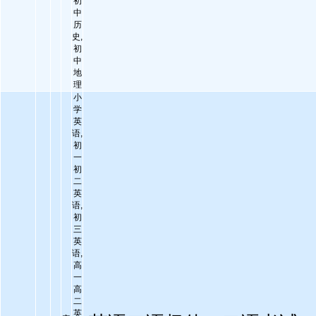
初
中
历
史,
初
中
地
理
小
学
英
语,
初
一
初
二
英
语,
初
三
英
语,
高
一
高
二
英