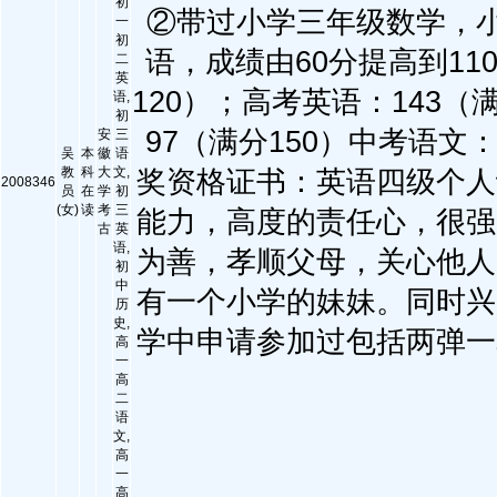
初
②带过小学三年级数学，小
一
初
语，成绩由60分提高到11
二
英
120）；高考英语：143（
语,
初
97（满分150）中考语文：
安
三
吴
本
徽
语
教
科
大
文,
奖资格证书：英语四级个人
2008346
员
在
学
初
(女)
读
考
三
能力，高度的责任心，很强
古
英
语,
为善，孝顺父母，关心他人
初
中
有一个小学的妹妹。同时兴
历
史,
学中申请参加过包括两弹一
高
一
高
二
语
文,
高
一
高