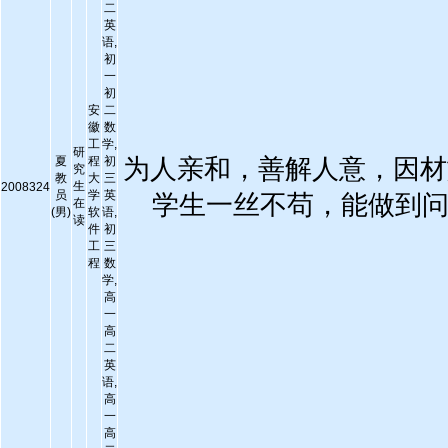
二
英
语,
初
一
初
安
二
徽
数
工
学,
研
夏
程
初
为人亲和，善解人意，因材
究
教
大
三
生
2008324
员
学
英
学生一丝不苟，能做到
在
(男)
软
语,
读
件
初
工
三
程
数
学,
高
一
高
二
英
语,
高
一
高