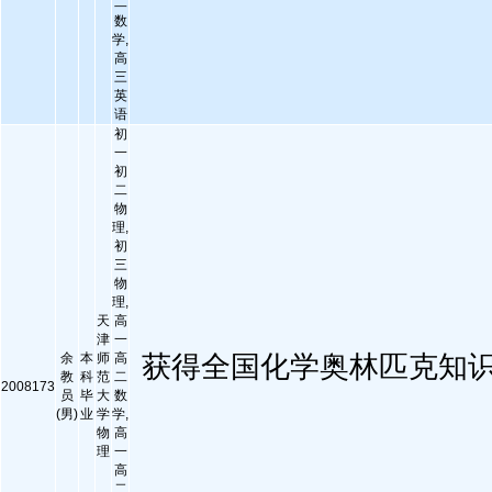
二
数
学,
高
三
英
语
初
一
初
二
物
理,
初
三
物
理,
天
高
津
一
余
本
师
高
获得全国化学奥林匹克知识
教
科
范
二
2008173
员
毕
大
数
(男)
业
学
学,
物
高
理
一
高
二