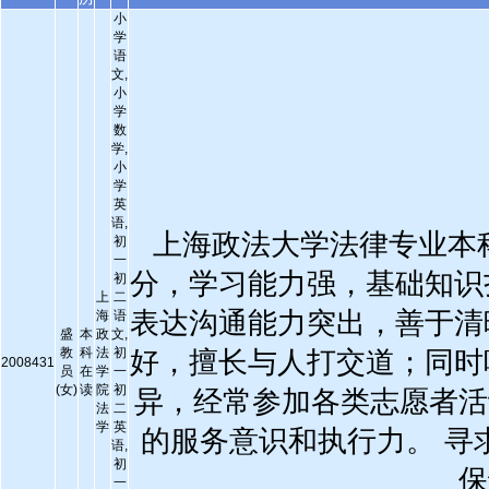
小
学
语
文,
小
学
数
学,
小
学
英
语,
上海政法大学法律专业本科
初
一
分，学习能力强，基础知识
初
上
二
表达沟通能力突出，善于清
海
语
盛
本
政
文,
教
科
法
初
好，擅长与人打交道；同时
2008431
员
在
学
一
(女)
读
院
初
异，经常参加各类志愿者活
法
二
学
英
的服务意识和执行力。 寻
语,
初
保
一