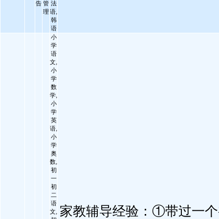
告
管
法
理
语,
韩
语
小
学
语
文,
小
学
数
学,
小
学
英
语,
小
学
奥
数,
初
一
初
二
语
家教辅导经验：①带过一个初
文,