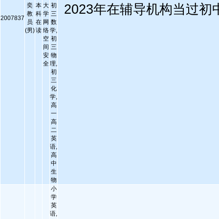
奕
本
大
初
2023年在辅导机构当过初
教
科
学
三
2007837
员
在
网
数
(男)
读
络
学,
空
初
间
三
安
物
全
理,
初
三
化
学,
高
一
高
二
英
语,
高
中
生
物
小
学
英
语,