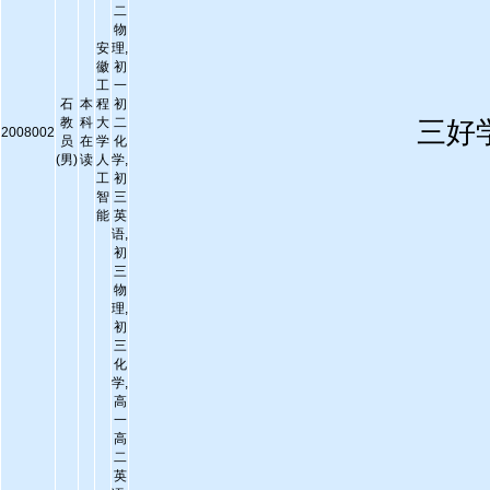
二
物
安
理,
徽
初
工
一
石
本
程
初
教
科
大
二
三好
2008002
员
在
学
化
(男)
读
人
学,
工
初
智
三
能
英
语,
初
三
物
理,
初
三
化
学,
高
一
高
二
英