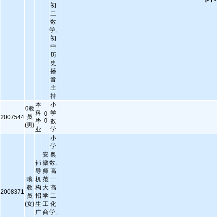
初
二
数
学,
初
中
历
史
播
音
主
持
本
小
0教
科
学
0
员
2007544
0
毕
数
(男)
业
学
小
学
安
奥
辅
徽
数,
导
师
高
哦
机
范
一
教
构
大
高
2008371
员
招
学
二
(女)
生
工
化
广
商
学,