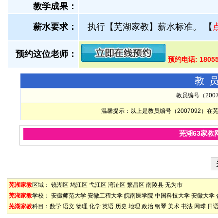
教学成果：
薪水要求：
执行【芜湖家教】薪水标准。
【
预约这位老师：
预约电话: 1805
教
教员编号（200
温馨提示：以上是教员编号（2007092）
芜湖63家教
芜湖家教
区域：
镜湖区
鸠江区
弋江区
湾沚区
繁昌区
南陵县
无为市
芜湖家教
学校：
安徽师范大学
安徽工程大学
皖南医学院
中国科技大学
安徽大学
芜湖家教
科目：
数学
语文
物理
化学
英语
历史
地理
政治
钢琴
美术
书法
网球
日