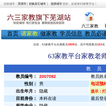
当前城市：
芜湖市
[
切换其它城市
]
选择城市
您好，欢迎来63家教平台！
六三家教
首页
请家教
做家教
学员信息
教员必
目前，63家教平台在册教员
3809
名，其中明星教员
163
名
63家教平台家教老师
教 员
教员编号：
2007092
教员姓
性别：
男
电话预约教
出生年月：
隐藏
提示：打
目前身份：
本科在读
最后登录：
所学专业：
隐藏