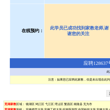
此学员已成功找到家教老师,谢
在线预约：
谢您的关注
应聘1286
此
注意：如果您已应聘此家教，但是未出现在此列
芜湖家教
区域：
镜湖区
鸠江区
弋江区
湾沚区
繁昌区
南陵县
无为市
芜湖家教
学校：
安徽师范大学
安徽工程大学
皖南医学院
中国科技大学
安徽大学