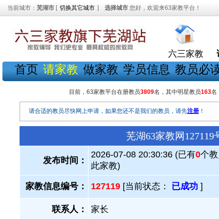
当前城市：
芜湖市
[
切换其它城市
]
选择城市
您好，欢迎来63家教平台！
六三家教
首页
请家教
做家教
学员信息
教员必
目前，63家教平台在册教员
3809
名，其中明星教员
163
名
请合适的教员尽快网上申请，如果您还不是我们的教员，请先
注册
！
芜湖63家教网1271
2026-07-08 20:30:36 (已有
0
个教
发布时间：
此家教)
家教信息编号：
127119
[当前状态：
已成功
]
联系人：
家长