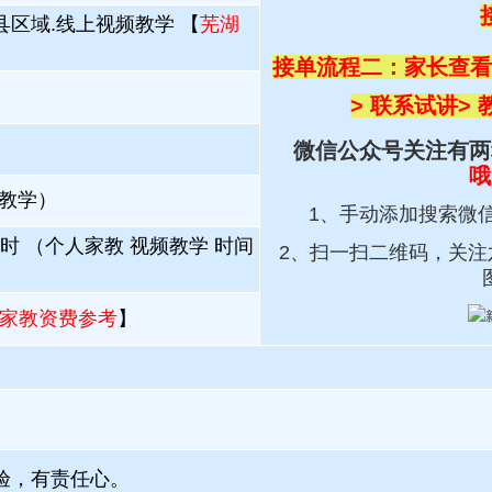
县区域.线上视频教学 【
芜湖
】
接单流程二：家长查看
> 联系试讲
>
微信公众号关注有两
哦
频教学）
1、手动添加搜索微
小时 （个人家教 视频教学 时间
2、扫一扫
二维码，关注
）
家教资费参考
】
验，有责任心。