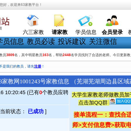
您好，欢迎来63家教平台！
六三家教
请家教
学员信息
会员登录
学员信息
教员必读
投诉建议
关注微信
教员
3809
名，其中明星教员
163
名，帮助
2448
名学员找到了合适的老师。今日更新教
不是我们的教员，请先
注册
！
3家教网1001243号家教信息 （芜湖芜湖周边县区
16 10:20:45 (已有
0
个教员应聘
大学生家教老师做教员加千人
点击加QQ群
[当前状态：
已成功
]
接单流程一：查找合适
师
>支付信息费
>
获取电