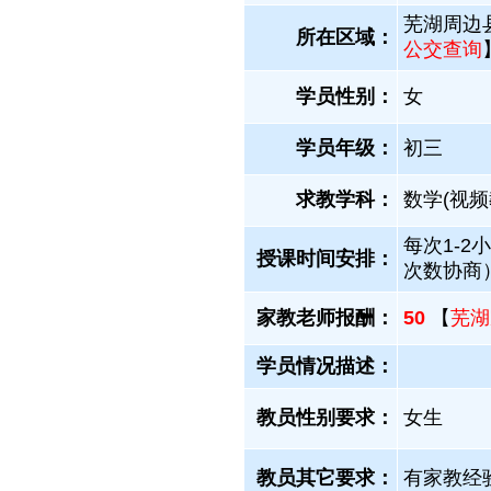
芜湖周边
所在区域：
公交查询
学员性别：
女
学员年级：
初三
求教学科：
数学(视
每次1-2
授课时间安排：
次数协商
家教老师报酬：
50
【
芜湖
学员情况描述：
教员性别要求：
女生
教员其它要求：
有家教经