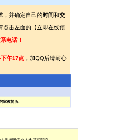
求，并确定自己的
时间
和
交
，请点击左面的【立即在线预
联系电话！
-下午17点
，加QQ后请耐心
的家教简历
。
经大学
安徽农业大学
其它院校