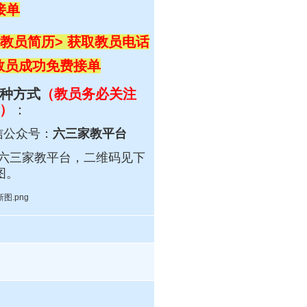
接单
教员简历> 获取教员电话
 教员成功免费接单
种方式
（教员务必关注
）
：
信公众号：
六三家教平台
六三
家教平台，
二维码见下
图。