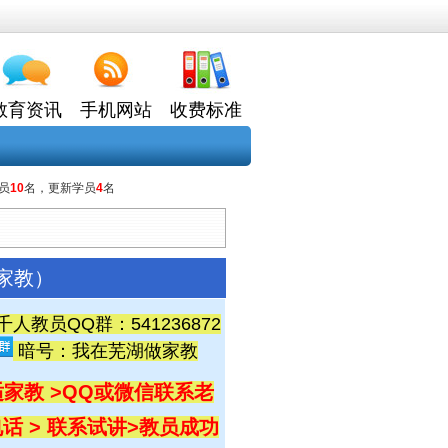
教育资讯
手机网站
收费标准
员
10
名，更新学员
4
名
域家教）
教员QQ群：541236872
暗号：我在芜湖做家教
家教 >QQ或微信
联系老
话 > 联系试讲
>教员成功