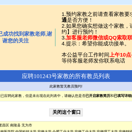
1.预约家教之前请查看家教要
通
是否方便！
2.如果您确实想做这个家教
约】进行预约！
已成功找到家教老师,谢
3
.加客服老师微信或QQ索取
谢您的关注
4.提示：希望你能成功接单。
本公益平台工作时间
上午10点
等待客服老师发你联系电话
应聘101243号家教的所有教员列表
此家教暂无教员预约!
您已应聘此家教，但是未出现在此列表中，请确认您是否
已开启家教简历
和
已填写详细
繁昌区
南陵县
无为市
皖南医学院
中国科技大学
安徽大学
合肥工业大学
安徽工业大学
安徽理工大学
安徽财