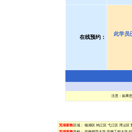
此学员
在线预约：
注意：如果
芜湖家教
区域：
镜湖区
鸠江区
弋江区
湾沚区
芜湖家教
学校：
安徽师范大学
安徽工程大学