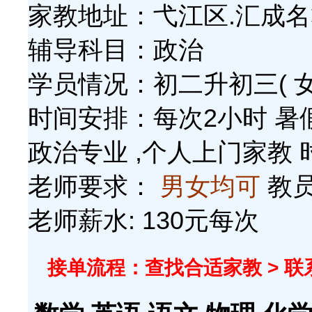
家教地址：弋江区.汇成名
辅导科目：政治
学员情况：初二升初三( 女
时间安排：每次2小时 暑假
政治专业 ,个人上门家教
老师要求：
男女均可
教
老师薪水: 130元每次
接单流程：查找合适家教 > 联