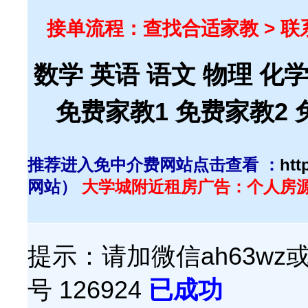
接单流程：查找合适家教 > 联
数学
英语
语文
物理
化
免费家教1
免费家教2
推荐进入免中介费网站点击查看 ：
htt
网站）
大学城附近租房广告：个人房源，无
提示：请加微信ah63wz或
号 126924
已成功