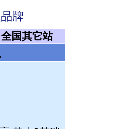
锁品牌
盟
全国其它站
息