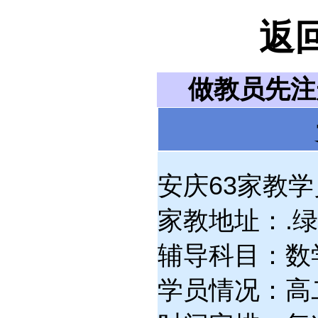
返
做教员先
安庆63家教学员
家教地址：.
辅导科目：数学
学员情况：高二(