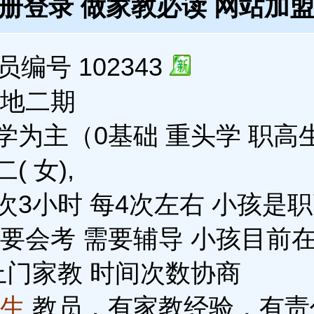
注册登录
做家教必读
网站加
编号 102343
绿地二期
为主（0基础 重头学 职高生
 女),
3小时 每4次左右 小孩是职
要会考 需要辅导 小孩目前
上门家教 时间次数协商
女生
教员，有家教经验，有责