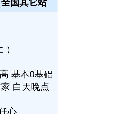
盟
全国其它站
 ）
高 基本0基础
在家 白天晚点
任心。