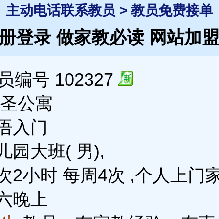
主动电话联系教员 > 教员免费接单
注册登录
做家教必读
网站加
编号 102327
近圣公寓
语入门
园大班( 男),
2小时 每周4次 ,个人上门
六晚上