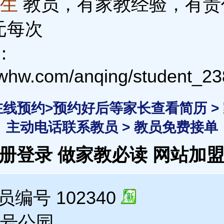
女生
教员，有家教经验，有责
0元每次
：
3whw.com/anqing/student_23
 在线预约>预约好后等家长查看简历 >
主动电话联系教员 > 教员免费接单
注册登录
做家教必读
网站加
编号 102340
一号公园