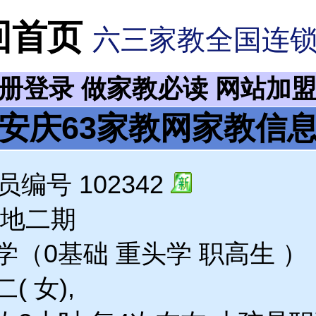
回首页
六三家教全国连
注册登录
做家教必读
网站加
安庆63家教网家教信
编号 102342
绿地二期
（0基础 重头学 职高生 ）
 女),