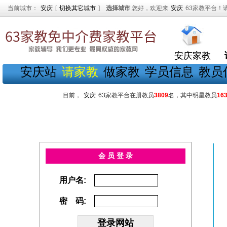
当前城市：
安庆
[
切换其它城市
]
选择城市
您好，欢迎来
安庆
63家教平台！
安庆家教
安庆站
请家教
做家教
学员信息
教员
目前，
安庆
63家教平台在册教员
3809
名，其中明星教员
16
会 员 登 录
用户名:
密 码: