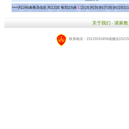
>>>共[166]条教员信息 共[12]页 每页[15]条
1
[2]
[3]
[4]
[5]
[6]
[7]
[8]
[9]
[10]
[11
关于我们
-
请家教
联系电话：15215533456或微信15215