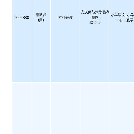
安庆师范大学菱湖
秦教员
小学语文, 小学
本科在读
校区
2004888
(男)
一初二数学,
汉语言