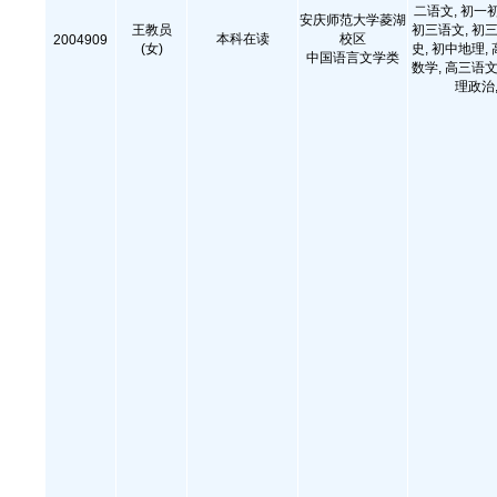
二语文, 初一
安庆师范大学菱湖
王教员
初三语文, 初三
本科在读
校区
2004909
(女)
史, 初中地理,
中国语言文学类
数学, 高三语文
理政治,