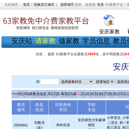
当前城市：
安庆
[
切换其它城市
]
选择城市
您好，欢迎来
安庆
63家教平台！
安庆家教
安庆站
请家教
做家教
学员信息
教员
目前，
安庆
63家教平台在册教员
3809
名，其中明星教员
16
安庆
ID
>>>共[166]条教员信息 共[12]页 每页[15]条
1
[2]
[3]
[4]
[5]
[6]
[7]
[8]
[9]
[10]
[11
教员
姓名
目前身份
学校
编号
性别
学历
专业
小学语文, 小学
安庆师范大学菱湖
刘教员
二语文, 初一
本科在读
校区
2004941
(女)
初三语文, 初三