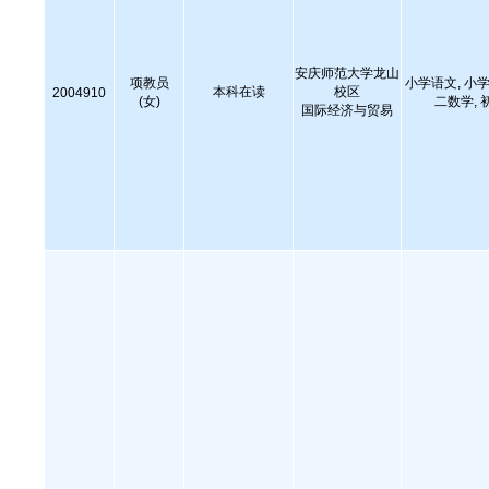
安庆师范大学龙山
项教员
小学语文, 小学
本科在读
校区
2004910
(女)
二数学, 
国际经济与贸易