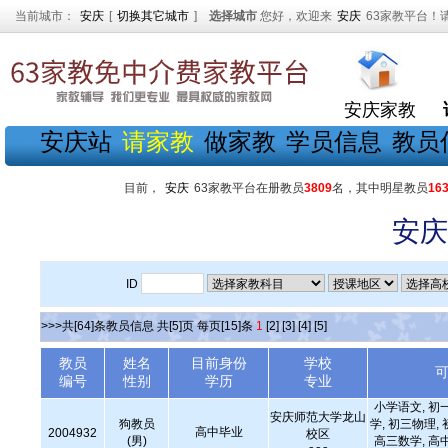
当前城市：
安庆
[
切换其它城市
]
选择城市
您好，欢迎来
安庆
63家教平台！
安庆家教
安庆站
请家教
做家教
学员信息
教员
目前，
安庆
63家教平台在册教员
3809
名，其中明星教员
16
安庆
ID
>>>共[64]条教员信息 共[5]页 每页[15]条
1
[2]
[3]
[4]
[5]
教员
姓名
目前身份
学校
编号
性别
学历
专业
小学语文, 初
安庆师范大学龙山
狗教员
学, 初三物理,
高中毕业
2004932
校区
(男)
高三数学, 高