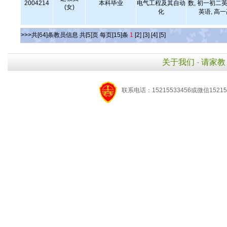
2004214
本科毕业
电气工程及其自动
数, 初一初二英
(女)
化
英语, 高
>>>共[64]条教员信息 共[5]页 每页[15]条
1
[2]
[3]
[4]
[5]
关于我们
-
请家教
联系电话：15215533456或微信15215