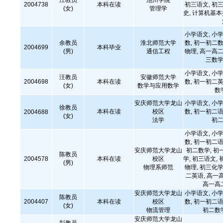
江教员
池州学院
2004738
本科在读
初三语文, 初三
(女)
管理学
史, 计算机基
小学语文, 小学
余教员
淮北师范大学
数, 初一初二数
2004699
本科毕业
(男)
通信工程
物理, 高一高二
三数学
小学语文, 小学
汪教员
安徽师范大学
2004698
本科在读
数, 初一初二英
(女)
数学与应用数学
数
安庆师范大学龙山
小学语文, 小学
徐教员
本科在读
校区
数, 初一初二语
2004688
(女)
法学
初二
小学语文, 小学
数, 初一初二语
安庆师范大学龙山
初二数学, 初
陈教员
2004578
本科在读
校区
学, 初三语文, 
(男)
物理系师范
物理, 初三化学
二英语, 高一
高一高
安庆师范大学龙山
小学语文, 小学
陈教员
2004407
本科在读
校区
数, 初一初二语
(女)
物流管理
初二数
安庆师范大学龙山