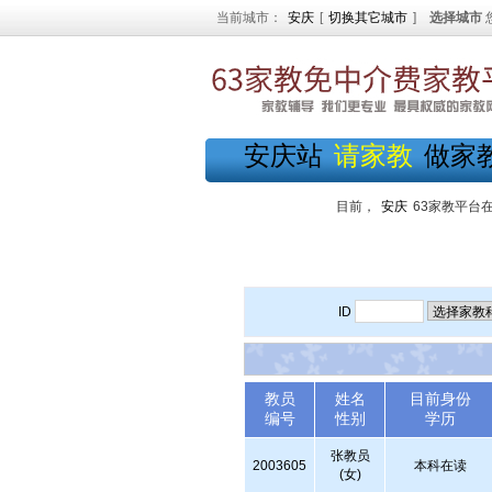
当前城市：
安庆
[
切换其它城市
]
选择城市
安庆站
请家教
做家
目前，
安庆
63家教平台
ID
教员
姓名
目前身份
编号
性别
学历
张教员
2003605
本科在读
(女)