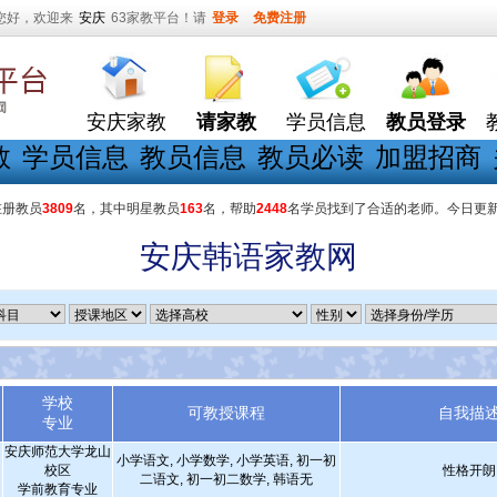
您好，欢迎来
安庆
63家教平台！请
登录
免费注册
安庆家教
请家教
学员信息
教员登录
教
学员信息
教员信息
教员必读
加盟招商
在册教员
3809
名，其中明星教员
163
名，帮助
2448
名学员找到了合适的老师。今日更
安庆韩语家教网
学校
可教授课程
自我描
专业
安庆师范大学龙山
小学语文, 小学数学, 小学英语, 初一初
校区
性格开朗
二语文, 初一初二数学, 韩语无
学前教育专业