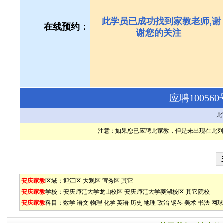
此学员已成功找到家教老师,谢
在线预约：
谢您的关注
应聘1005
此
注意：如果您已应聘此家教，但是未出现在此列
安庆家教
区域：
迎江区
大观区
宜秀区
其它
安庆家教
学校：
安庆师范大学龙山校区
安庆师范大学菱湖校区
其它院校
安庆家教
科目：
数学
语文
物理
化学
英语
历史
地理
政治
钢琴
美术
书法
网球