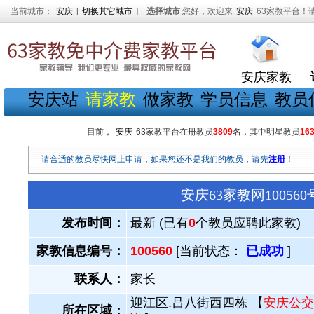
当前城市：
安庆
[
切换其它城市
]
选择城市
您好，欢迎来
安庆
63家教平台！
安庆家教
安庆站
请家教
做家教
学员信息
教员
目前，
安庆
63家教平台在册教员
3809
名，其中明星教员
16
请合适的教员尽快网上申请，如果您还不是我们的教员，请先
注册
！
安庆63家教网1005
发布时间：
最新 (已有
0
个教员应聘此家教)
家教信息编号：
100560
[当前状态：
已成功
]
联系人：
家长
迎江区.吕八街西四栋 【
安庆公交
所在区域：