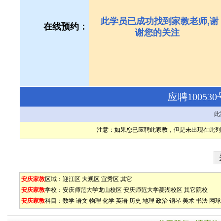
此学员已成功找到家教老师,谢
在线预约：
谢您的关注
应聘1005
此
注意：如果您已应聘此家教，但是未出现在此列
安庆家教
区域：
迎江区
大观区
宜秀区
其它
安庆家教
学校：
安庆师范大学龙山校区
安庆师范大学菱湖校区
其它院校
安庆家教
科目：
数学
语文
物理
化学
英语
历史
地理
政治
钢琴
美术
书法
网球