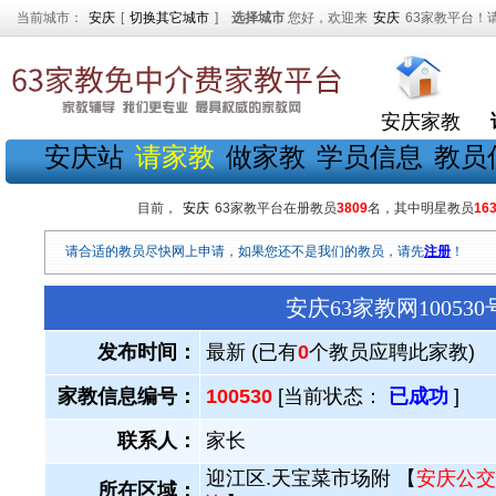
当前城市：
安庆
[
切换其它城市
]
选择城市
您好，欢迎来
安庆
63家教平台！
安庆家教
安庆站
请家教
做家教
学员信息
教员
目前，
安庆
63家教平台在册教员
3809
名，其中明星教员
16
请合适的教员尽快网上申请，如果您还不是我们的教员，请先
注册
！
安庆63家教网1005
发布时间：
最新 (已有
0
个教员应聘此家教)
家教信息编号：
100530
[当前状态：
已成功
]
联系人：
家长
迎江区.天宝菜市场附 【
安庆公交
所在区域：