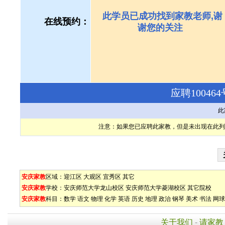
此学员已成功找到家教老师,谢
在线预约：
谢您的关注
应聘1004
此
注意：如果您已应聘此家教，但是未出现在此列
安庆家教
区域：
迎江区
大观区
宜秀区
其它
安庆家教
学校：
安庆师范大学龙山校区
安庆师范大学菱湖校区
其它院校
安庆家教
科目：
数学
语文
物理
化学
英语
历史
地理
政治
钢琴
美术
书法
网球
关于我们
-
请家教