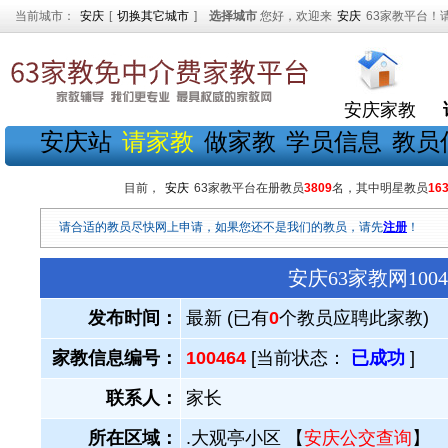
当前城市：
安庆
[
切换其它城市
]
选择城市
您好，欢迎来
安庆
63家教平台！
安庆家教
安庆站
请家教
做家教
学员信息
教员
目前，
安庆
63家教平台在册教员
3809
名，其中明星教员
16
请合适的教员尽快网上申请，如果您还不是我们的教员，请先
注册
！
安庆63家教网10
发布时间：
最新 (已有
0
个教员应聘此家教)
家教信息编号：
100464
[当前状态：
已成功
]
联系人：
家长
所在区域：
.大观亭小区 【
安庆公交查询
】