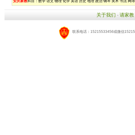
安庆家教
科目：
数学
语文
物理
化学
英语
历史
地理
政治
钢琴
美术
书法
网球
关于我们
-
请家教
联系电话：15215533456或微信15215