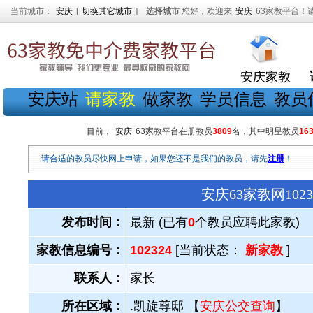
当前城市：
安庆
[
切换其它城市
]
选择城市
您好，欢迎来
安庆
63家教平台！
安庆家教
安庆站
请家教
做家教
学员信息
教员
目前，
安庆
63家教平台在册教员
3809
名，其中明星教员
16
请合适的教员尽快网上申请，如果您还不是我们的教员，请先
注册
！
安庆63家教网10
发布时间：
最新 (已有
0
个教员应聘此家教)
家教信息编号：
102324
[当前状态：
新家教
]
联系人：
家长
所在区域：
.凯旋尊邸 【
安庆公交查询
】