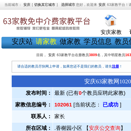
当前城市：
安庆
[
切换其它城市
]
选择城市
您好，欢迎来
安庆
63家教平台！
安庆家教
安庆站
请家教
做家教
学员信息
教员
目前，
安庆
63家教平台在册教员
3809
名，其中明星教员
16
请合适的教员尽快网上申请，如果您还不是我们的教员，请先
注册
！
安庆63家教网10
发布时间：
最新 (已有
0
个教员应聘此家教)
家教信息编号：
102061
[当前状态：
已成功
]
联系人：
家长
所在区域：
.香榭园小区 【
安庆公交查询
】