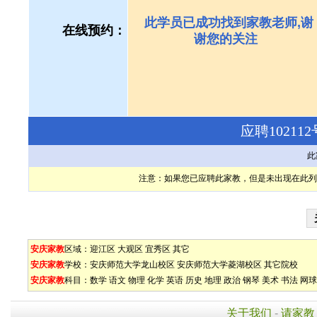
此学员已成功找到家教老师,谢
在线预约：
谢您的关注
应聘1021
此
注意：如果您已应聘此家教，但是未出现在此列
安庆家教
区域：
迎江区
大观区
宜秀区
其它
安庆家教
学校：
安庆师范大学龙山校区
安庆师范大学菱湖校区
其它院校
安庆家教
科目：
数学
语文
物理
化学
英语
历史
地理
政治
钢琴
美术
书法
网球
关于我们
-
请家教