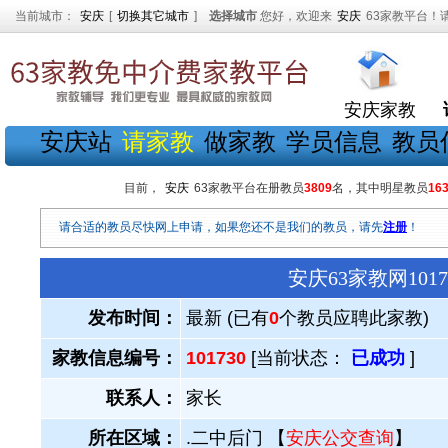
当前城市：
安庆
[
切换其它城市
]
选择城市
您好，欢迎来
安庆
63家教平台！
安庆家教
安庆站
请家教
做家教
学员信息
教员
目前，
安庆
63家教平台在册教员
3809
名，其中明星教员
16
请合适的教员尽快网上申请，如果您还不是我们的教员，请先
注册
！
安庆63家教网10
发布时间：
最新 (已有
0
个教员应聘此家教)
家教信息编号：
101730
[当前状态：
已成功
]
联系人：
家长
所在区域：
.二中后门 【
安庆公交查询
】