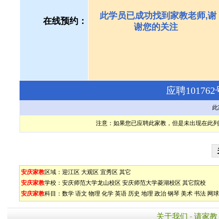
此学员已成功找到家教老师,谢
在线预约：
谢您的关注
应聘1017
此
注意：如果您已应聘此家教，但是未出现在此列
安庆家教
区域：
迎江区
大观区
宜秀区
其它
安庆家教
学校：
安庆师范大学龙山校区
安庆师范大学菱湖校区
其它院校
安庆家教
科目：
数学
语文
物理
化学
英语
历史
地理
政治
钢琴
美术
书法
网球
关于我们
-
请家教