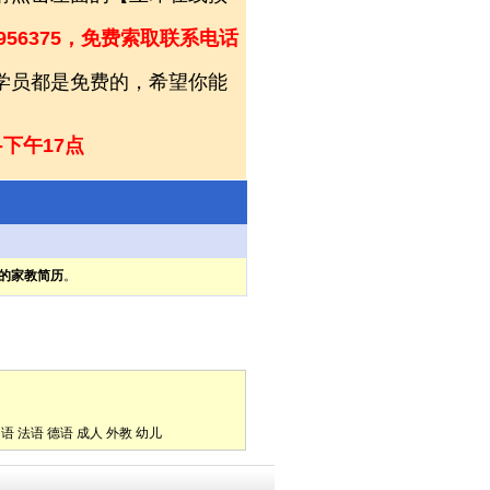
956375，免费索取联系电话
和学员都是免费的，希望你能
-下午17点
的家教简历
。
口语
法语
德语
成人
外教
幼儿