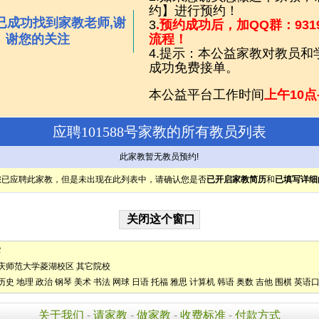
约】进行预约！
已成功找到家教老师,谢
3
.预约成功后，加QQ群：931
谢您的关注
流程！
4.提示：本公益家教对教员
成功免费接单。
本公益平台工作时间
上午10点
应聘101588号家教的所有教员列表
此家教暂无教员预约!
您已应聘此家教，但是未出现在此列表中，请确认您是否
已开启家教简历
和
已填写详细
它
庆师范大学菱湖校区
其它院校
历史
地理
政治
钢琴
美术
书法
网球
日语
托福
雅思
计算机
韩语
奥数
吉他
围棋
英语
关于我们
-
请家教
-
做家教
-
收费标准
-
付款方式