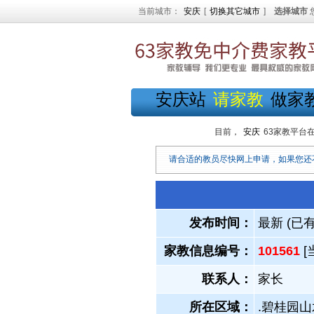
当前城市：
安庆
[
切换其它城市
]
选择城市
安庆站
请家教
做家
目前，
安庆
63家教平台
请合适的教员尽快网上申请，如果您还
发布时间：
最新 (已
家教信息编号：
101561
[
联系人：
家长
所在区域：
.碧桂园山