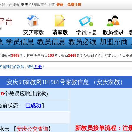
您好，欢迎来
安庆
63家教平台！请
登录
免费注册
安庆家教
请家教
学员信息
教员登录
教
学员信息
教员信息
教员必读
加盟招商
在册教员
3809
名，其中明星教员
163
名，帮助
2448
名学员找到了合适的老师。今日更
不是我们的教员，请先
注册
！
安庆63家教网101561号家教信息 （安庆家教）
有
0
个教员应聘此家教)
当前状态：
已成功
]
新教员接单流程：注册
水云 【
安庆公交查询
】