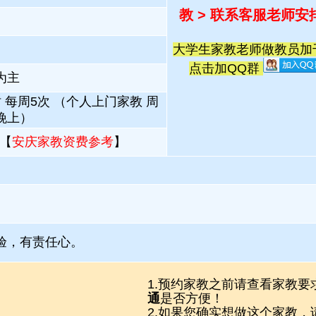
教 > 联系客服老师安
大学生家教老师做教员加千人
点击加QQ群
为主
 每周5次 （个人上门家教 周
晚上）
【
安庆家教资费参考
】
验，有责任心。
1.预约家教之前请查看家教要
通
是否方便！
2.如果您确实想做这个家教