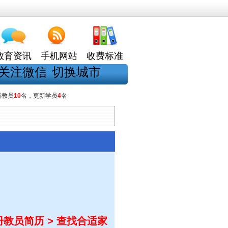
教育资讯
手机网站
收费标准
关注微信
切换城市
新教员
10
名，更新学员
4
名
教员简历 > 查找合适家