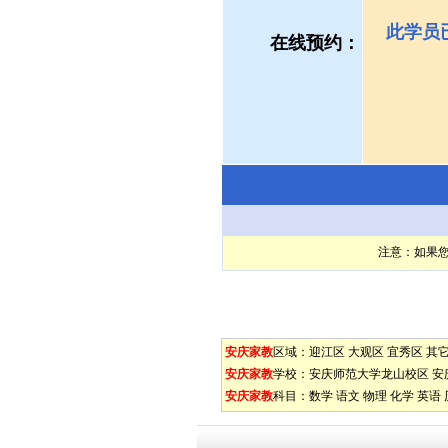
此学员
在线预约：
注意：如果
安庆家教
区域：
迎江区
大观区
宜秀区
其
安庆家教
学校：
安庆师范大学龙山校区
安
安庆家教
科目：
数学
语文
物理
化学
英语