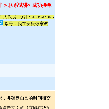
排 > 联系试讲
> 成功接单
教员QQ群：483597396
暗号：我在安庆做家教
求，并确定自己的
时间
和
交
，请点击左面的【立即在线预