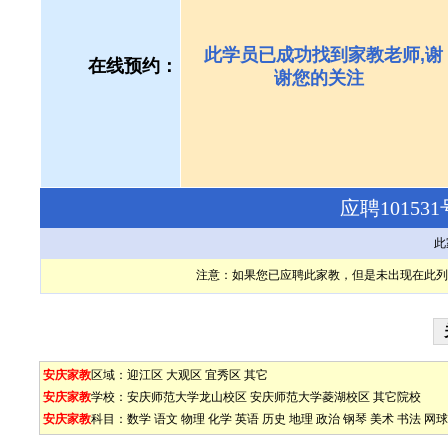
此学员已成功找到家教老师,谢
在线预约：
谢您的关注
应聘1015
此
注意：如果您已应聘此家教，但是未出现在此列
安庆家教
区域：
迎江区
大观区
宜秀区
其它
安庆家教
学校：
安庆师范大学龙山校区
安庆师范大学菱湖校区
其它院校
安庆家教
科目：
数学
语文
物理
化学
英语
历史
地理
政治
钢琴
美术
书法
网球