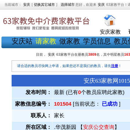
当前城市：
安庆
[
切换其它城市
]
选择城市
您好，欢迎来
安庆
63家教平台！
安庆家教
安庆站
请家教
做家教
学员信息
教员
目前，
安庆
63家教平台在册教员
3809
名，其中明星教员
16
请合适的教员尽快网上申请，如果您还不是我们的教员，请先
注册
！
安庆63家教网10
发布时间：
最新 (已有
0
个教员应聘此家教)
家教信息编号：
101504
[当前状态：
已成功
]
联系人：
家长
所在区域：
.华茂新园 【
安庆公交查询
】