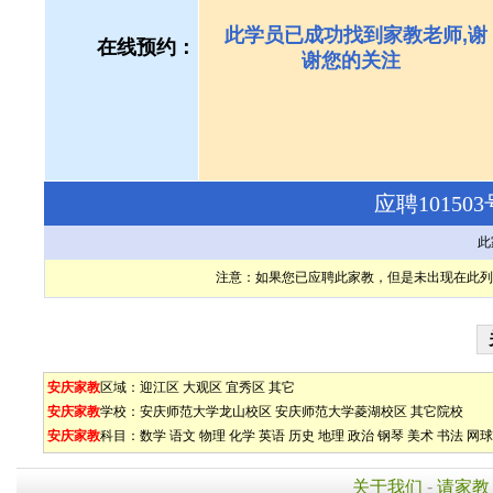
此学员已成功找到家教老师,谢
在线预约：
谢您的关注
应聘1015
此
注意：如果您已应聘此家教，但是未出现在此列
安庆家教
区域：
迎江区
大观区
宜秀区
其它
安庆家教
学校：
安庆师范大学龙山校区
安庆师范大学菱湖校区
其它院校
安庆家教
科目：
数学
语文
物理
化学
英语
历史
地理
政治
钢琴
美术
书法
网球
关于我们
-
请家教