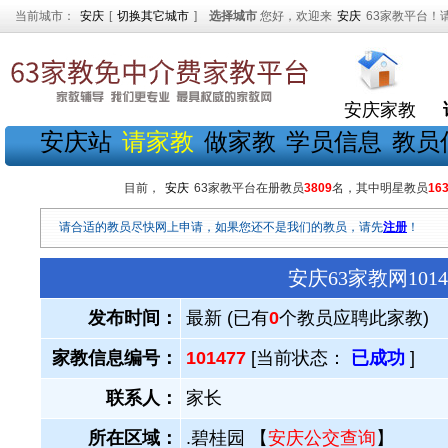
当前城市：
安庆
[
切换其它城市
]
选择城市
您好，欢迎来
安庆
63家教平台！
安庆家教
安庆站
请家教
做家教
学员信息
教员
目前，
安庆
63家教平台在册教员
3809
名，其中明星教员
16
请合适的教员尽快网上申请，如果您还不是我们的教员，请先
注册
！
安庆63家教网10
发布时间：
最新 (已有
0
个教员应聘此家教)
家教信息编号：
101477
[当前状态：
已成功
]
联系人：
家长
所在区域：
.碧桂园 【
安庆公交查询
】