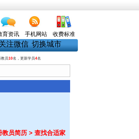
教育资讯
手机网站
收费标准
关注微信
切换城市
新教员
10
名，更新学员
4
名
教员简历 > 查找合适家