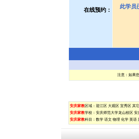
此学员
在线预约：
注意：如果
安庆家教
区域：
迎江区
大观区
宜秀区
其
安庆家教
学校：
安庆师范大学龙山校区
安
安庆家教
科目：
数学
语文
物理
化学
英语