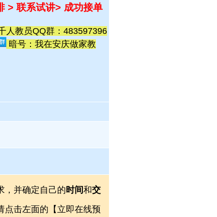
排 > 联系试讲
> 成功接单
教员QQ群：483597396
暗号：我在安庆做家教
求，并确定自己的
时间
和
交
，请点击左面的【立即在线预