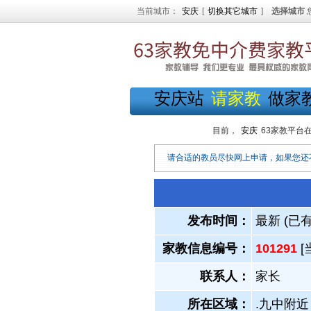
当前城市：
安庆
[
切换其它城市
]
选择城市
安庆站
请家教
做家
目前，
安庆
63家教平台
请合适的教员尽快网上申请，如果您还
发布时间：
最新 (已
家教信息编号：
101291
[
联系人：
家长
所在区域：
.九中附近