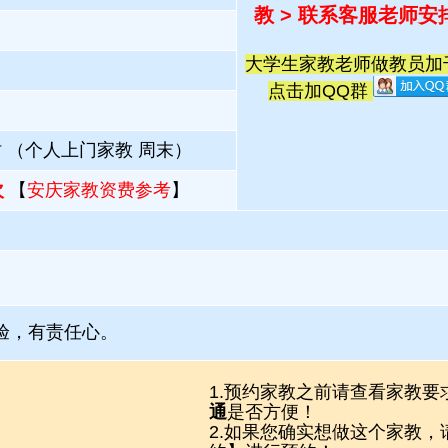
教 > 联系客服老师安
大学生家教老师做教员加千人
点击加QQ群
 （个人上门家教 周末）
次
【
安庆家教资费参考
】
验，有责任心。
1.预约家教之前请查看家教要
通
是否方便！
2.如果您确实想做这个家教