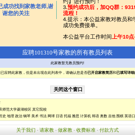
约】进行预约！
已成功找到家教老师,谢
3
.预约成功后，加QQ群：931
谢您的关注
流程！
4.提示：本公益家教对教员
成功免费接单。
本公益平台工作时间
上午10点
应聘101310号家教的所有教员列表
此家教暂无教员预约!
您已应聘此家教，但是未出现在此列表中，请确认您是否
已开启家教简历
和
已填写详细
它
庆师范大学菱湖校区
其它院校
历史
地理
政治
钢琴
美术
书法
网球
日语
托福
雅思
计算机
韩语
奥数
吉他
围棋
英语
关于我们
-
请家教
-
做家教
-
收费标准
-
付款方式