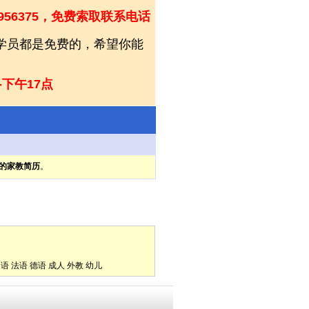
956375，免费索取联系电话
和学员都是免费的，希望你能
-下午17点
的家教简历
。
口语
法语
德语
成人
外教
幼儿