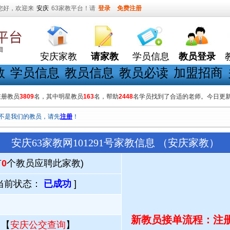
您好，欢迎来
安庆
63家教平台！请
登录
免费注册
安庆家教
请家教
学员信息
教员登录
教
学员信息
教员信息
教员必读
加盟招商
在册教员
3809
名，其中明星教员
163
名，帮助
2448
名学员找到了合适的老师。今日更
不是我们的教员，请先
注册
！
安庆63家教网101291号家教信息 （安庆家教）
有
0
个教员应聘此家教)
当前状态：
已成功
]
新教员接单流程：注册
 【
安庆公交查询
】