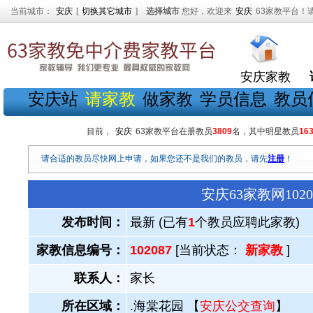
当前城市：
安庆
[
切换其它城市
]
选择城市
您好，欢迎来
安庆
63家教平台！
安庆家教
安庆站
请家教
做家教
学员信息
教员
目前，
安庆
63家教平台在册教员
3809
名，其中明星教员
16
请合适的教员尽快网上申请，如果您还不是我们的教员，请先
注册
！
安庆63家教网10
发布时间：
最新 (已有
1
个教员应聘此家教)
家教信息编号：
102087
[当前状态：
新家教
]
联系人：
家长
所在区域：
.海棠花园 【
安庆公交查询
】