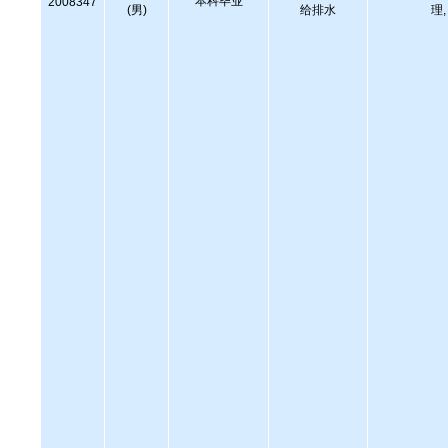
本科毕业
2008347
(男)
给排水
理