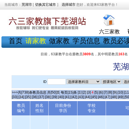
当前城市：
芜湖市
[
切换其它城市
]
选择城市
您好，欢迎来63家教平台！
六三家教
首页
请家教
做家教
学员信息
教员必
目前，63家教平台在册教员
3809
名，其中明星教员
163
名
芜湖
ID
>>>共[738]条教员信息 共[50]页 每页[15]条
[1]
[2]
[3]
4
[5]
[6]
[7]
[8]
[9]
[10]
[11
[33]
[34]
[35]
[36]
[37]
[38]
[39]
[40]
[41]
[42]
[43]
[44]
[45]
[46]
[47]
[48]
[49]
[50
教员
姓名
目前身份
学校
编号
性别
学历
专业