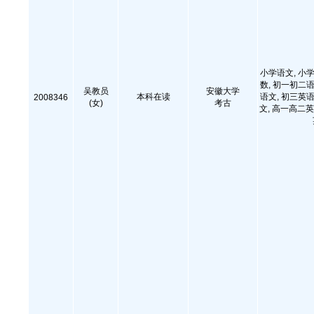
小学语文, 小学
数, 初一初二语
吴教员
安徽大学
本科在读
语文, 初三英语
2008346
(女)
考古
文, 高一高二英