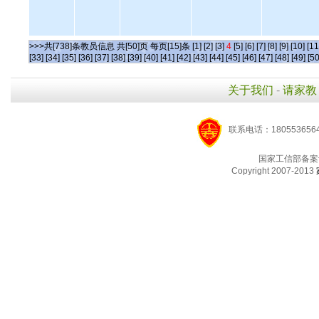
>>>共[738]条教员信息 共[50]页 每页[15]条
[1]
[2]
[3]
4
[5]
[6]
[7]
[8]
[9]
[10]
[11
[33]
[34]
[35]
[36]
[37]
[38]
[39]
[40]
[41]
[42]
[43]
[44]
[45]
[46]
[47]
[48]
[49]
[50
关于我们
-
请家教
联系电话：1805536564
国家工信部备案
Copyright 2007-2013