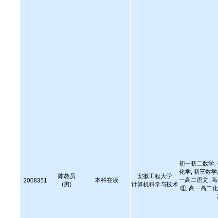
初一初二数学,
化学, 初三数学,
陈教员
安徽工程大学
本科在读
一高二语文, 
2008351
(男)
计算机科学与技术
理, 高一高二化