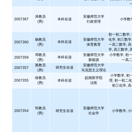
涛教员
安徽师范大学
2007367
本科在读
小学数
(男)
行政管理
初一初二数学,
杨教员
安徽师范大学
化学, 初三数学,
本科在读
2007360
(男)
体育教育
一高二数学, 
学, 高三数学, 
邓教员
安徽师范大学
小学数学, 初一
本科在读
2007359
(男)
新能源
一高二
惠教员
安徽师范大学
研究生在读
2007357
(男)
马克思主义理论
小学数学, 初
徐教员
皖南医学院
2007355
本科在读
理, 初一初二化
(男)
法医
初三化学, 
邹教员
安徽师范大学
2007354
研究生在读
小学数学, 
(男)
社会学