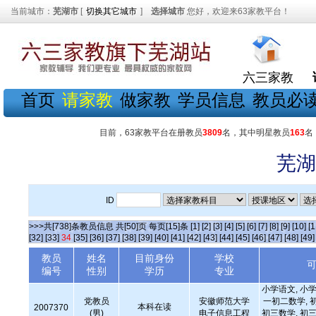
当前城市：
芜湖市
[
切换其它城市
]
选择城市
您好，欢迎来63家教平台！
六三家教
首页
请家教
做家教
学员信息
教员必
目前，63家教平台在册教员
3809
名，其中明星教员
163
名
芜湖
ID
>>>共[738]条教员信息 共[50]页 每页[15]条
[1]
[2]
[3]
[4]
[5]
[6]
[7]
[8]
[9]
[10]
[1
[32]
[33]
34
[35]
[36]
[37]
[38]
[39]
[40]
[41]
[42]
[43]
[44]
[45]
[46]
[47]
[48]
[49]
教员
姓名
目前身份
学校
编号
性别
学历
专业
小学语文, 小学
党教员
安徽师范大学
一初二数学, 
本科在读
2007370
(男)
电子信息工程
初三数学, 初三