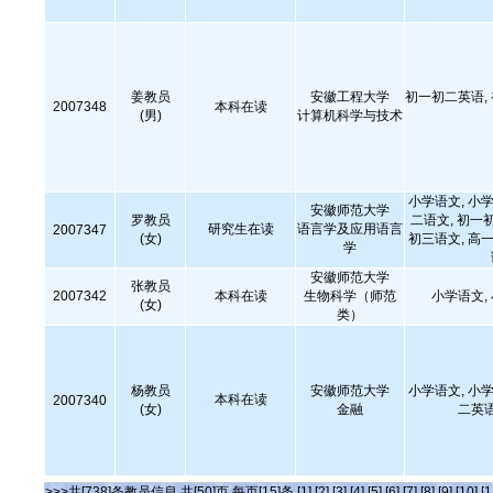
姜教员
安徽工程大学
初一初二英语,
2007348
本科在读
(男)
计算机科学与技术
小学语文, 小学
安徽师范大学
罗教员
二语文, 初一
研究生在读
语言学及应用语言
2007347
(女)
初三语文, 高
学
安徽师范大学
张教员
2007342
本科在读
生物科学（师范
小学语文,
(女)
类）
杨教员
安徽师范大学
小学语文, 小学
本科在读
2007340
(女)
金融
二英
>>>共[738]条教员信息 共[50]页 每页[15]条
[1]
[2]
[3]
[4]
[5]
[6]
[7]
[8]
[9]
[10]
[1