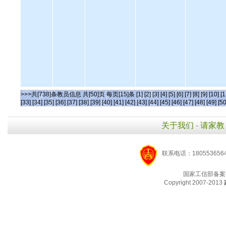
>>>共[738]条教员信息 共[50]页 每页[15]条
[1]
[2]
[3]
[4]
[5]
[6]
[7]
[8]
[9]
[10]
[1
[33]
[34]
[35]
[36]
[37]
[38]
[39]
[40]
[41]
[42]
[43]
[44]
[45]
[46]
[47]
[48]
[49]
[50
关于我们
-
请家教
联系电话：1805536564
国家工信部备案
Copyright 2007-2013