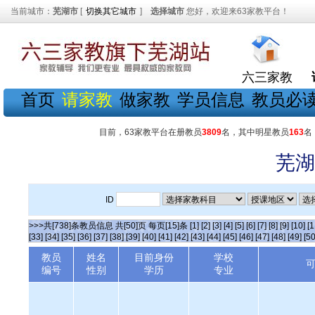
当前城市：
芜湖市
[
切换其它城市
]
选择城市
您好，欢迎来63家教平台！
六三家教
首页
请家教
做家教
学员信息
教员必
目前，63家教平台在册教员
3809
名，其中明星教员
163
名
芜湖
ID
>>>共[738]条教员信息 共[50]页 每页[15]条
[1]
[2]
[3]
[4]
[5]
[6]
[7]
[8]
[9]
[10]
[1
[33]
[34]
[35]
[36]
[37]
[38]
[39]
[40]
[41]
[42]
[43]
[44]
[45]
[46]
[47]
[48]
[49]
[50
教员
姓名
目前身份
学校
编号
性别
学历
专业