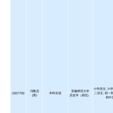
小学语文, 小学
冯教员
安徽师范大学
本科在读
二语文, 初一
2007790
(男)
历史学（师范）
初中