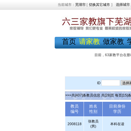
当前城市：
芜湖市
[
切换其它城市
]
选择城市
首页
请家教
做家教
目前，63家教平台在册
ID
>>>共[407]条教员信息 共[28]页 每页[15]
教员
姓名
目前身份
编号
性别
学历
张教员
2008118
本科在读
(男)