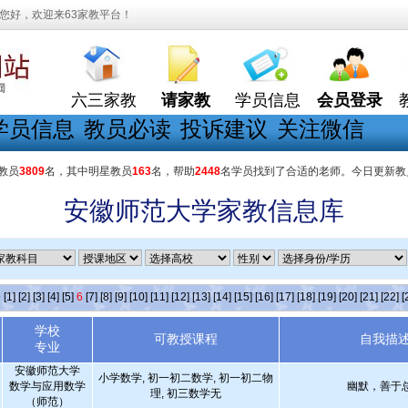
您好，欢迎来63家教平台！
六三家教
请家教
学员信息
会员登录
学员信息
教员必读
投诉建议
关注微信
教员
3809
名，其中明星教员
163
名，帮助
2448
名学员找到了合适的老师。今日更新教
安徽师范大学家教信息库
条
[1]
[2]
[3]
[4]
[5]
6
[7]
[8]
[9]
[10]
[11]
[12]
[13]
[14]
[15]
[16]
[17]
[18]
[19]
[20]
[21]
[22]
[
学校
可教授课程
自我描
专业
安徽师范大学
小学数学, 初一初二数学, 初一初二物
数学与应用数学
幽默，善于
理, 初三数学无
（师范）