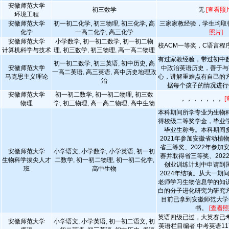
安徽师范大学
初三数学
无
[查看照片
环境工程
安徽师范大学
初一初二化学, 初三物理, 初三化学, 高
三家家教经验，学生均取
化学
一高二化学, 高三化学
照片]
安徽师范大学
小学数学, 初一初二数学, 初一初二物
校ACM一等奖，C语言程
计算机科学与技术
理, 初三数学, 初三物理, 高一高二物理
有过家教经验，带过初中
初一初二数学, 初三英语, 初中历史, 高
安徽师范大学
中政治英语历史，善于与
一高二英语, 高三英语, 高中历史地理政
马克思主义理论
心，讲解重难点有自己的
治
据每个孩子的情况进行
安徽师范大学
初一初二数学, 初一初二物理, 初三数
，，，，，，，
[
物理
学, 初三物理, 高一高二物理, 高中生物
本科期间所学专业为生物
得校级二等奖学金，毕业
毕业生称号。本科期间
2021年参加安徽省动植
省三等奖、2022年参加
安徽师范大学
小学语文, 小学数学, 小学英语, 初一初
赛并取得省三等奖、202
生物科学拔尖人才
二数学, 初一初二物理, 初一初二化学,
创业训练计划中申请到
班
高中生物
2024年结项。从大一期
老师学习生物信息学的知
白的分子进化研究为研究
目前已拿到安徽师范大学
书。
[查看照
英语四级已过，大英赛已
安徽师范大学
小学语文, 小学英语, 初一初二语文, 初
英语栏目编者 中考英语11