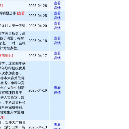
查看
]
2025-04-26
详情
得明显进步
[查看
查看
2025-04-25
详情
查看
序设计大赛一等奖
2025-04-20
详情
数学英语历史，高
孩子沟通，有耐
查看
2025-04-18
方法。一对一会根
详情
针对性家教。
查看
查看照片]
2025-04-17
详情
科学，连续四年获
学年取得校级优秀
多次参加竞赛，
物标本大赛并取得
安徽省生命科学竞
2年在大学生创新
查看
2025-04-16
国家级项目并于
详情
间进入实验室，跟
识，本科以某种蛋
方向并完成答辩。
研究生入学通知
片]
考，安师大广播台
查看
7（满分120）高
2025-04-13