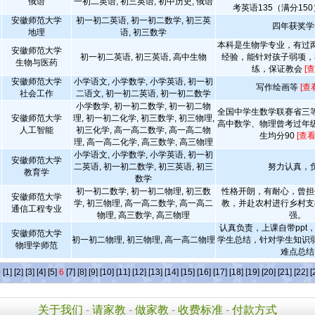
俄语
一初二英语, 初三英语, 初中历史, 俄语
考英语135（满分15
安徽师范大学
初一初二英语, 初一初二数学, 初三英
四年获奖学
地理
语, 初三数学
本科是生物学专业，有过
安徽师范大学
初一初二英语, 初三英语, 高中生物
经验，能针对孩子弱项，
生物与医药
练，保证教会
[
安徽师范大学
小学语文, 小学数学, 小学英语, 初一初
写作绘画等
[查
社会工作
二语文, 初一初二英语, 初一初二数学
小学数学, 初一初二数学, 初一初二物
全国中学生数学联赛省三
安徽师范大学
理, 初一初二化学, 初三数学, 初三物理,
高中数学、物理曾考过年
人工智能
初三化学, 高一高二数学, 高一高二物
生均分90
[查
理, 高一高二化学, 高三数学, 高三物理
小学语文, 小学数学, 小学英语, 初一初
安徽师范大学
二英语, 初一初二数学, 初三英语, 初三
努力认真，
教育学
数学
初一初二数学, 初一初二物理, 初三数
性格开朗，有耐心，曾担
安徽师范大学
学, 初三物理, 高一高二数学, 高一高二
教，并赴农村进行乡村支
通信工程专业
物理, 高三数学, 高三物理
强。
认真负责，上课自带ppt
安徽师范大学
初一初二物理, 初三物理, 高一高二物理
学生总结，针对学生知识
物理学师范
难点总结
条
[1]
[2]
[3]
[4]
[5]
6
[7]
[8]
[9]
[10]
[11]
[12]
[13]
[14]
[15]
[16]
[17]
[18]
[19]
[20]
[21]
[22]
[
关于我们
-
请家教
-
做家教
-
收费标准
-
付款方式