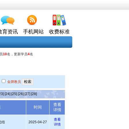
教育资讯
手机网站
收费标准
员
10
名，更新学员
4
名
金牌教员
23]
[24]
[25]
[26]
[27]
[28]
查看
述
时间
详情
查看
总结
2025-04-27
详情