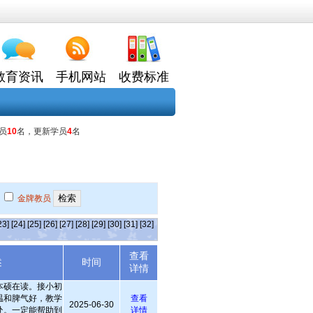
教育资讯
手机网站
收费标准
员
10
名，更新学员
4
名
金牌教员
23]
[24]
[25]
[26]
[27]
[28]
[29]
[30]
[31]
[32]
查看
述
时间
详情
本硕在读。接小初
温和脾气好，教学
查看
2025-06-30
处。一定能帮助到
详情