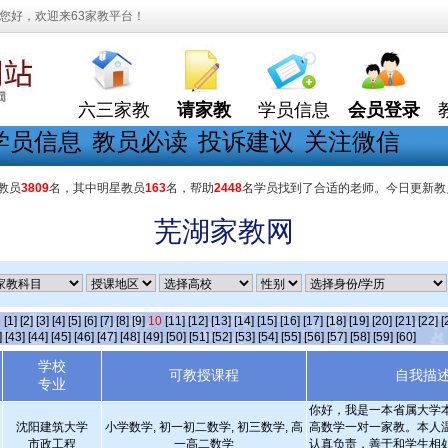
您好，欢迎来63家教平台！
六三家教
请家教
学员信息
会员登录
学员信息
教员必读
投诉建议
关注微信
教员
3809
名，其中明星教员
163
名，帮助
2448
名学员找到了合适的老师。今日更新教
芜湖家教网
条
[1]
[2]
[3]
[4]
[5]
[6]
[7]
[8]
[9]
10
[11]
[12]
[13]
[14]
[15]
[16]
[17]
[18]
[19]
[20]
[21]
[22]
[
]
[43]
[44]
[45]
[46]
[47]
[48]
[49]
[50]
[51]
[52]
[53]
[54]
[55]
[56]
[57]
[58]
[59]
[60]
学校
可教授课程
自我描
专业
你好，我是一本省属大学
沈阳建筑大学
小学数学, 初一初二数学, 初三数学, 高
高数学一对一家教。本人
市政工程
一高二数学
认真负责，善于和学生相