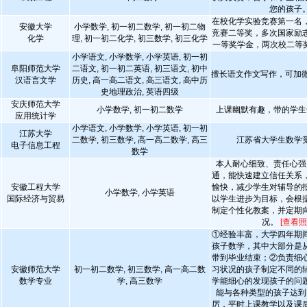
您的孩子
在校化学实验竞赛第一名
安徽大学
小学数学, 初一初二数学, 初一初二物
竞赛二等奖，多次国家励
化学
理, 初一初二化学, 初三数学, 初三化学
一等奖学金，两次校二等
小学语文, 小学数学, 小学英语, 初一初
阜阳师范大学
二语文, 初一初二英语, 初三语文, 初中
擅长语文作文写作，可加微A1
汉语言文学
历史, 高一高二语文, 高三语文, 高中历
史地理政治, 英语四级
安庆师范大学
小学数学, 初一初二数学
上课幽默有趣，带的学生
应用统计学
小学语文, 小学数学, 小学英语, 初一初
江苏大学
二数学, 初三数学, 高一高二数学, 高三
江苏省大学生数学
电子信息工程
数学
本人耐心细致、责任心强
通，能快速建立信任关系
安徽工程大学
愉快，减少学生对辅导的
小学数学, 小学英语
国际经济与贸易
以学生进步为目标，会根
制定个性化教案，并定期
况。
[查看照
①经验丰富，大学四年期
孩子数学，其中大部分是
带到毕业结束；②负责细
安徽师范大学
初一初二数学, 初三数学, 高一高二数
习状况的孩子制定不同的
数学专业
学, 高三数学
学能细心的发现孩子的问
能与各种类型的孩子达到
厉，平时上课教学以及课