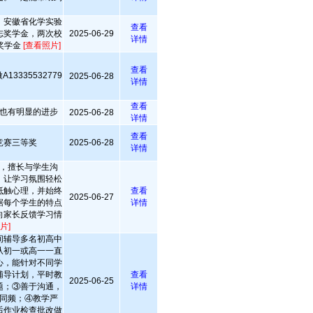
。
，安徽省化学实验
查看
志奖学金，两次校
2025-06-29
详情
奖学金
[查看照片]
查看
3335532779
2025-06-28
详情
查看
也有明显的进步
2025-06-28
详情
查看
竞赛三等奖
2025-06-28
详情
，擅长与学生沟
，让学习氛围轻松
抵触心理，并始终
查看
2025-06-27
据每个学生的特点
详情
向家长反馈学习情
片]
间辅导多名初高中
从初一或高一一直
心，能针对不同学
辅导计划，平时教
查看
2025-06-25
题；③善于沟通，
详情
同频；④教学严
后作业检查批改做