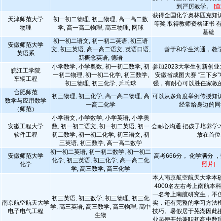
到严厉教学。
[
获得全国化学奥林匹克知
天津师范大学
初一初二物理, 初三物理, 高一高二数
等奖 取得教师资格证书 
物理
学, 高一高二物理, 高三物理, 网球
基础
初一初二语文, 初一初二英语, 初三语
安徽师范大学
文, 初三英语, 高一高二语文, 英语口语,
善于和学生沟通，教
英语系
新概念英语, 德语
小学数学, 小学奥数, 初一初二数学, 初
参加2023大学生创新创业大
皖江工学院
一初二物理, 初一初二化学, 初三数学,
安徽省成图大赛 “三下乡
车辆工程
初三物理, 初三化学, 乒乓球
强，有耐心可以胜任家教
合肥师范
初三物理, 初三化学, 高一高二物理, 高
可以从多角度举例传授知
数学与应用数学
一高二化学
经常给身边的同
（师范）
小学语文, 小学数学, 小学英语, 小学奥
安徽工程大学
数, 初一初二语文, 初一初二英语, 初一
会耐心沟通 把孩子培养学
软件工程
初二数学, 初一初二化学, 初三语文, 初
放在首位
三英语, 初三数学, 高一高二数学
初一初二英语, 初一初二数学, 初一初二
安徽师范大学
高考666分， 化学满分 ，
化学, 初三英语, 初三化学, 高一高二化
化学
照片]
学, 高三数学, 高三化学
本人南京航空航天大学本
4000名左右考上南航本
一名考上南航研究生，不
初三英语, 初三数学, 初三物理, 初三化
南京航空航天大学
实，还有完整的学习方法
学, 高三英语, 高三数学, 高三物理, 高中
电子电气工程
技巧。暑假居于芜湖因此
生物
业起便开始兼职初高中数