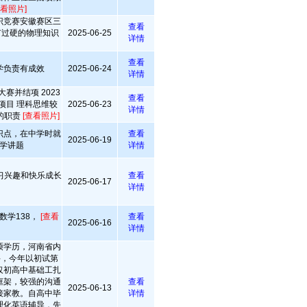
查看照片]
识竞赛安徽赛区三
查看
有过硬的物理知识
2025-06-25
详情
查看
学负责有成效
2025-06-24
详情
赛并结项 2023
查看
”项目 理科思维较
2025-06-23
详情
的职责
[查看照片]
识点，在中学时就
查看
2025-06-19
学讲题
详情
习兴趣和快乐成长
查看
2025-06-17
详情
数学138，
[查看
查看
2025-06-16
详情
硕学历，河南省内
科，今年以初试第
仅初高中基础工扎
框架，较强的沟通
查看
2025-06-13
接家教。自高中毕
详情
理化英语辅导，先