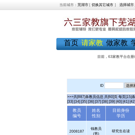
当前城市：
芜湖市
[
切换其它城市
]
选择城市
首页
请家教
做家教
目前，63家教平台在册
ID
>>>共[887]条教员信息 共[60]页 每页[15]
[33]
[34]
[35]
[36]
[37]
[38]
[39]
[40]
[41]
[42
教员
姓名
目前身份
编号
性别
学历
钱教员
研究生在读
2008187
(男)