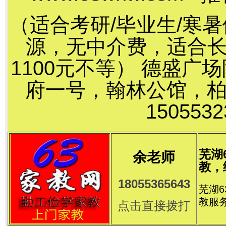
（适合考研/毕业生/寒
源，无中介费，适合长
1100元不等） 德盛
府一号，翰林公馆，
15055
芜湖
余老师
教，
18055365643
芜湖
教服
点击直接拨打