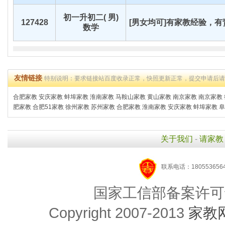
初一升初二( 男)
127428
[男女均可]有家教经验，有责
数学
友情链接
特别说明：要求链接站百度收录正常，快照更新正常，提交申请后
合肥家教
安庆家教
蚌埠家教
淮南家教
马鞍山家教
黄山家教
南京家教
南京家教
肥家教
合肥51家教
徐州家教
苏州家教
合肥家教
淮南家教
安庆家教
蚌埠家教
阜
关于我们
-
请家教
联系电话：1805536564
国家工信部备案许可
Copyright 2007-2013
家教