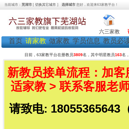
当前城市：
芜湖市
[
切换其它城市
]
选择城市
您好，欢迎来63家教平台！
六三家教
首页
请家教
做家教
学员信息
教员必
目前，63家教平台在册教员
3809
名，其中明星教员
163
名
新教员接单流程：加客服老
适家教 > 联系客服老师
请致电: 18055365