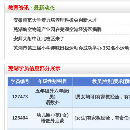
教育资讯
· 最新动态
安徽师范大学着力培养理科拔尖创新人才
芜湖航空物流产业园在芜湖空港经济区揭牌
安师大附中江北校区来了
芜湖市第三届小学趣味田径运动会成功举办 352名小运
芜湖
学员信息部分展示
学员编号
年级性别/科目
教员[性别]要求[预
五年级升六年级(
127473
男)
[男女均可]有家教经验，有责
语数外
幼儿园小孩( 女)
126404
[女生]有家教经验，有责任心
语数外启蒙