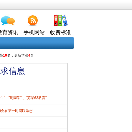
教育资讯
手机网站
收费标准
员
10
名，更新学员
4
名
需求信息
、"周同学" 、"芜湖63教育"
们会在第一时间联系您