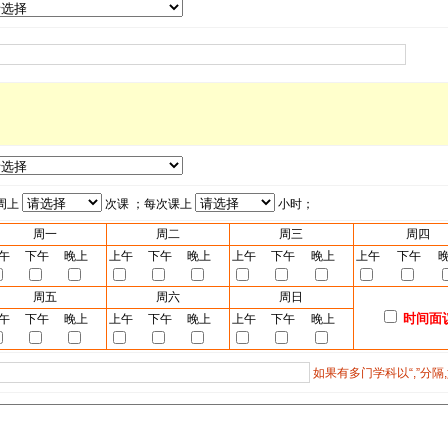
周上
次课 ；每次课上
小时；
周一
周二
周三
周四
午
下午
晚上
上午
下午
晚上
上午
下午
晚上
上午
下午
周五
周六
周日
时间面
午
下午
晚上
上午
下午
晚上
上午
下午
晚上
如果有多门学科以“,”分隔,