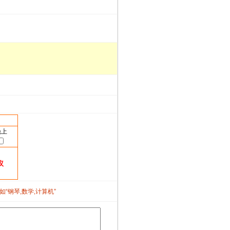
晚上
议
如“钢琴,数学,计算机”