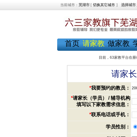
当前城市：
芜湖市
[
切换其它城市
]
选择城市
首页
请家教
做家教
目前，63家教平台在册
请家长
*
我要预约的教员：
20
*
请家长（学员） / 辅导机构
填写以下家教需求信息：
*
联系电话或手机：
学员性别：