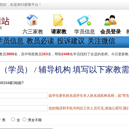
您好，欢迎来63家教平台！
六三家教
请家教
学员信息
会员登录
学员信息
教员必读
投诉建议
关注微信
教员
3809
名，其中明星教员
163
名，帮助
2448
名学员找到了合适的老师。今日更新教
（学员） / 辅导机构 填写以下家教
08334椹暀鍛?
如学生家长姓名或学生本人姓名或机构名称，如"李先生"
您的电话和手机号码仅工作人员可见,请放心填写,我
男
女
男女不限