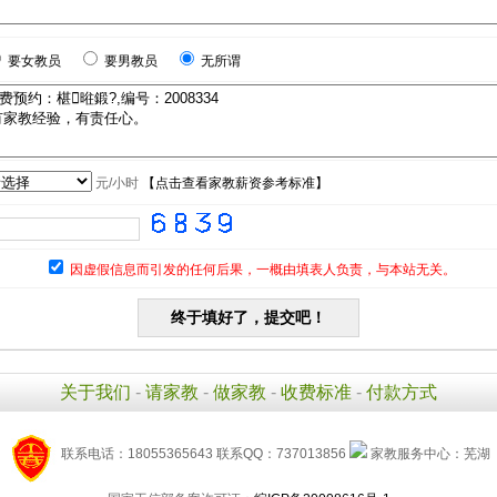
要女教员
要男教员
无所谓
元/小时
【
点击查看家教薪资参考标准
】
因虚假信息而引发的任何后果，一概由填表人负责，与本站无关。
关于我们
-
请家教
-
做家教
-
收费标准
-
付款方式
联系电话：18055365643 联系QQ：737013856
家教服务中心：芜湖