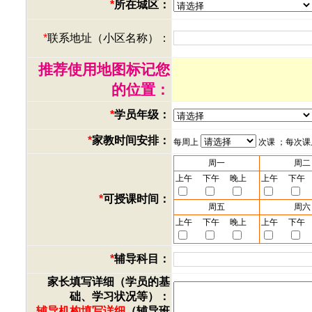
*
所在城区：
*
联系地址（小区名称）：
推荐使用地图标记您
的位置：
*
学员年级：
*
家教时间安排：
每周上
次课 ；每次
周一
周二
上午
下午
晚上
上午
下午
*
可授课时间：
周五
周六
上午
下午
晚上
上午
下午
*
辅导科目：
家长填写详细（学员的基
础、学习状况等）：
辅导机构填写详细
（辅导班