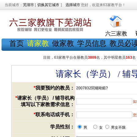
当前城市：
芜湖市
[
切换其它城市
]
选择城市
您好，欢迎来63家教平台！
六三家教
首页
请家教
做家教
学员信息
教员必
目前，63家教平台在册教员
3809
名，其中明星教员
163
名
请家长（学员） / 
*
我要预约的教员：
2007832閭规暀鍛?
*
请家长（学员） / 辅导机构
如
填写以下家教需求信息：
*
联系电话或手机：
您
学员性别：
男
女
男女不限