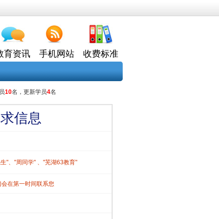
教育资讯
手机网站
收费标准
员
10
名，更新学员
4
名
需求信息
、"周同学" 、"芜湖63教育"
们会在第一时间联系您