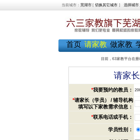
当前城市：
芜湖市
[
切换其它城市
]
选择城市
首页
请家教
做家教
目前，63家教平台在册
请家长
*
我要预约的教员：
20
*
请家长（学员） / 辅导机构
填写以下家教需求信息：
*
联系电话或手机：
学员性别：