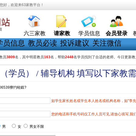
您好，欢迎来63家教平台！
六三家教
请家教
学员信息
会员登录
学员信息
教员必读
投诉建议
关注微信
教员
3809
名，其中明星教员
163
名，帮助
2448
名学员找到了合适的老师。今日更新教
（学员） / 辅导机构 填写以下家教
06539寮犳暀鍛?
如学生家长姓名或学生本人姓名或机构名称，如"李先生"
您的电话和手机号码仅工作人员可见,请放心填写,我
男
女
男女不限