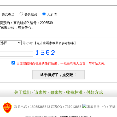
要女教员
要男教员
无所谓
元/小时
【
点击查看家教薪资参考标准
】
因虚假信息而引发的任何后果，一概由填表人负责，与本站无关。
关于我们
-
请家教
-
做家教
-
收费标准
-
付款方式
联系电话：18055365643 联系QQ：737013856
家教服务中心：芜湖