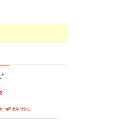
晚上
议
如“钢琴,数学,计算机”