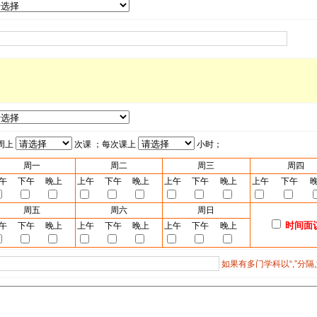
周上
次课 ；每次课上
小时；
周一
周二
周三
周四
午
下午
晚上
上午
下午
晚上
上午
下午
晚上
上午
下午
周五
周六
周日
时间面
午
下午
晚上
上午
下午
晚上
上午
下午
晚上
如果有多门学科以“,”分隔,