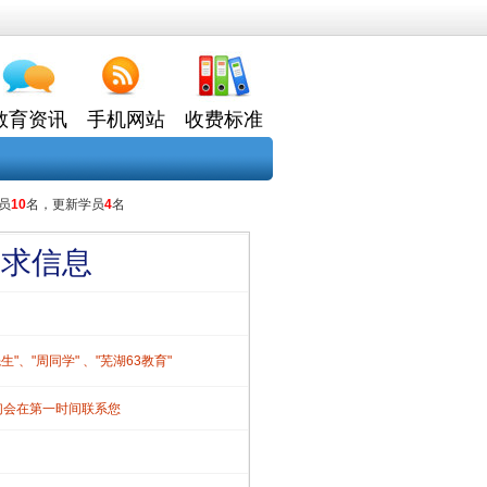
教育资讯
手机网站
收费标准
员
10
名，更新学员
4
名
需求信息
、"周同学" 、"芜湖63教育"
们会在第一时间联系您