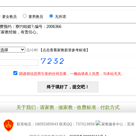
要女教员
要男教员
无所谓
元/小时
【
点击查看家教薪资参考标准
】
因虚假信息而引发的任何后果，一概由填表人负责，与本站无关。
关于我们
-
请家教
-
做家教
-
收费标准
-
付款方式
联系电话：18055365643 联系QQ：737013856
家教服务中心：芜湖