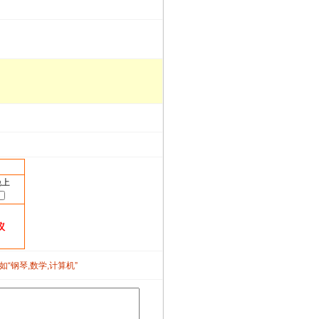
晚上
议
如“钢琴,数学,计算机”