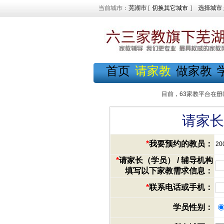
当前城市：
芜湖市
[
切换其它城市
]
选择城市
首页
请家教
做家教
目前，63家教平台在册
请家长
*
我要预约的教员：
20
*
请家长（学员） / 辅导机构
填写以下家教需求信息：
*
联系电话或手机：
学员性别：