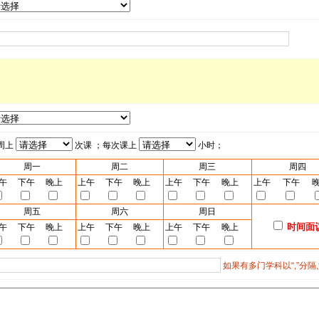
周上
次课 ；每次课上
小时；
周一
周二
周三
周四
午
下午
晚上
上午
下午
晚上
上午
下午
晚上
上午
下午
周五
周六
周日
时间面
午
下午
晚上
上午
下午
晚上
上午
下午
晚上
如果有多门学科以“,”分隔,