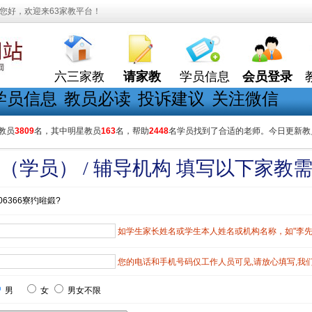
您好，欢迎来63家教平台！
六三家教
请家教
学员信息
会员登录
学员信息
教员必读
投诉建议
关注微信
教员
3809
名，其中明星教员
163
名，帮助
2448
名学员找到了合适的老师。今日更新教
（学员） / 辅导机构 填写以下家教
06366寮犳暀鍛?
如学生家长姓名或学生本人姓名或机构名称，如"李先生"
您的电话和手机号码仅工作人员可见,请放心填写,我
男
女
男女不限