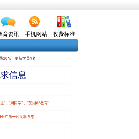
教育资讯
手机网站
收费标准
员
10
名，更新学员
4
名
需求信息
、"周同学" 、"芜湖63教育"
们会在第一时间联系您