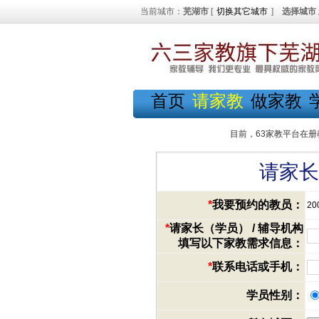
当前城市：
芜湖市
[
切换其它城市
]
选择城市
首页
请家教
做家教
目前，63家教平台在册
请家长
*
我要预约的教员：
20
*
请家长（学员） / 辅导机构
填写以下家教需求信息：
*
联系电话或手机：
学员性别：