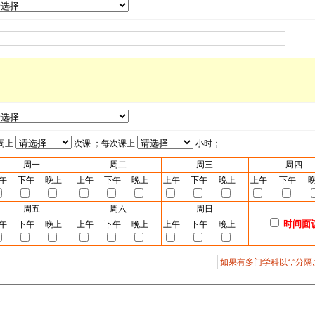
周上
次课 ；每次课上
小时；
周一
周二
周三
周四
午
下午
晚上
上午
下午
晚上
上午
下午
晚上
上午
下午
周五
周六
周日
时间面
午
下午
晚上
上午
下午
晚上
上午
下午
晚上
如果有多门学科以“,”分隔,