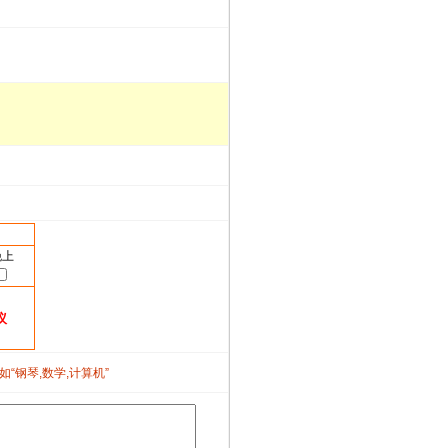
晚上
议
如“钢琴,数学,计算机”