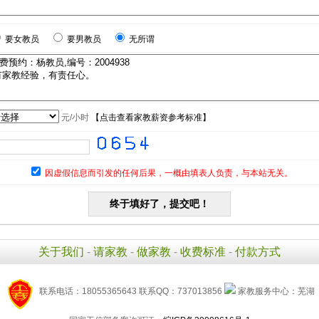
要女教员
要男教员
无所谓
元/小时
【
点击查看家教薪资参考标准
】
因虚假信息而引发的任何后果，一概由填表人负责，与本站无关。
关于我们
-
请家教
-
做家教
-
收费标准
-
付款方式
联系电话：18055365643 联系QQ：737013856
家教服务中心：芜湖