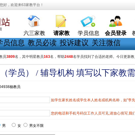
您好，欢迎来63家教平台！
六三家教
请家教
学员信息
会员登录
学员信息
教员必读
投诉建议
关注微信
教员
3809
名，其中明星教员
163
名，帮助
2448
名学员找到了合适的老师。今日更新教
（学员） / 辅导机构 填写以下家教
04938杨教员
如学生家长姓名或学生本人姓名或机构名称，如"李先生"
您的电话和手机号码仅工作人员可见,请放心填写,我
男
女
男女不限