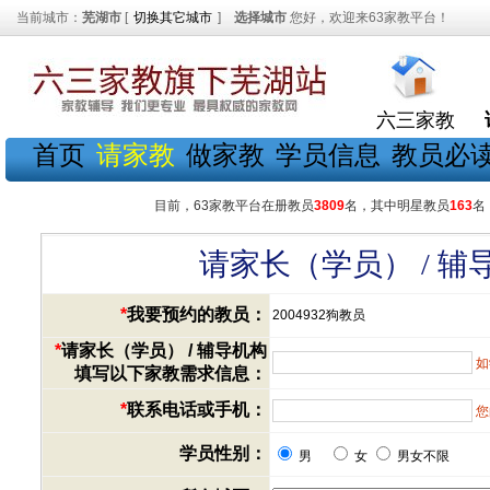
当前城市：
芜湖市
[
切换其它城市
]
选择城市
您好，欢迎来63家教平台！
六三家教
首页
请家教
做家教
学员信息
教员必
目前，63家教平台在册教员
3809
名，其中明星教员
163
名
请家长（学员） / 
*
我要预约的教员：
2004932狗教员
*
请家长（学员） / 辅导机构
如
填写以下家教需求信息：
*
联系电话或手机：
您
学员性别：
男
女
男女不限