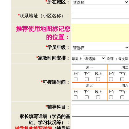
*
所在城区：
*
联系地址（小区名称）：
推荐使用地图标记您
的位置：
*
学员年级：
*
家教时间安排：
每周上
次课 ；每次
周一
周二
上午
下午
晚上
上午
下午
*
可授课时间：
周五
周六
上午
下午
晚上
上午
下午
*
辅导科目：
家长填写详细（学员的基
础、学习状况等）：
辅导机构填写详细
（辅导班