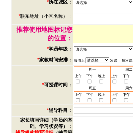
*
所在城区：
*
联系地址（小区名称）：
推荐使用地图标记您
的位置：
*
学员年级：
*
家教时间安排：
每周上
次课 ；每次
周一
周二
上午
下午
晚上
上午
下午
*
可授课时间：
周五
周六
上午
下午
晚上
上午
下午
*
辅导科目：
家长填写详细（学员的基
础、学习状况等）：
辅导机构填写详细
（辅导班