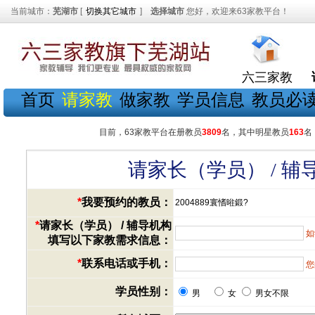
当前城市：
芜湖市
[
切换其它城市
]
选择城市
您好，欢迎来63家教平台！
六三家教
首页
请家教
做家教
学员信息
教员必
目前，63家教平台在册教员
3809
名，其中明星教员
163
名
请家长（学员） / 
*
我要预约的教员：
2004889寰愭暀鍛?
*
请家长（学员） / 辅导机构
如
填写以下家教需求信息：
*
联系电话或手机：
您
学员性别：
男
女
男女不限